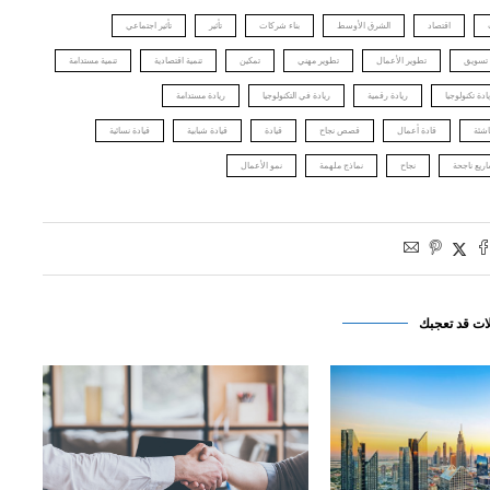
اقتصاد
الشرق الأوسط
بناء شركات
تأثير
تأثير اجتماعي
تسويق
تطوير الأعمال
تطوير مهني
تمكين
تنمية اقتصادية
تنمية مستدامة
ادة تكنولوجيا
ريادة رقمية
ريادة في التكنولوجيا
ريادة مستدامة
شئة
قادة أعمال
قصص نجاح
قيادة
قيادة شبابية
قيادة نسائية
ريع ناجحة
نجاح
نماذج ملهمة
نمو الأعمال
ات قد تعجبك