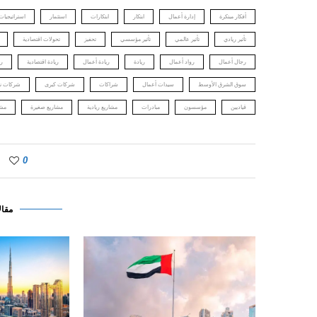
أفكار مبتكرة
إدارة أعمال
ابتكار
ابتكارات
استثمار
استراتيجيات
تأثير ريادي
تأثير عالمي
تأثير مؤسسي
تحفيز
تحولات اقتصادية
رجال أعمال
رواد أعمال
ريادة
ريادة أعمال
ريادة اقتصادية
ري
سوق الشرق الأوسط
سيدات أعمال
شراكات
شركات كبرى
شركات نا
قياديين
مؤسسون
مبادرات
مشاريع ريادية
مشاريع صغيرة
مشا
0
مقال