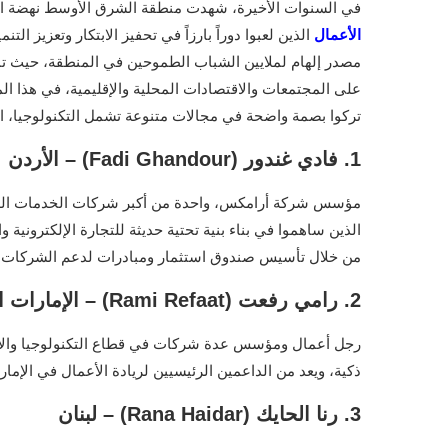
في السنوات الأخيرة، شهدت منطقة الشرق الأوسط نهضة ا
الأعمال
الذين لعبوا دوراً بارزاً في تحفيز الابتكار وتعزيز ال
مصدر إلهام لملايين الشباب الطموحين في المنطقة، حيث ت
تركوا بصمة واضحة في مجالات متنوعة تشمل التكنولوجيا، الت
1. فادي غندور (Fadi Ghandour) – الأردن
مؤسس شركة أرامكس، واحدة من أكبر شركات الخدمات اللوجس
الذين ساهموا في بناء بنية تحتية حديثة للتجارة الإلكتروني
من خلال تأسيس صندوق استثمار ومبادرات لدعم الشركات ا
2. رامي رفعت (Rami Refaat) – الإمارات العربية المتحدة
رجل أعمال ومؤسس عدة شركات في قطاع التكنولوجيا والابتك
ذكية، ويعد من الداعمين الرئيسيين لريادة الأعمال في الإمار
3. رنا الحايك (Rana Haidar) – لبنان