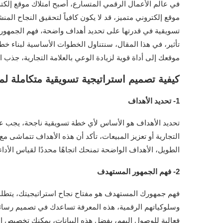
في عالم الأعمال الرقمي المتسارع، أصبح امتلاك موقع إلك
موقع إلكتروني متميز، قد لا يكون كافياً لتحقيق النجاح الم
تسويقية في قدرتها على تحديد أهداف واضحة، فهم الجمهور
تأثير، في هذا المقال، سنتناول الخطوات الأساسية لبناء خطة
موقعك إلى أداة قوية لزيادة الوعي بالعلامة التجارية، جذب ا
كيفية تصميم استراتيجية تسويقية متكاملة ل
1- تحديد الأهداف
تحديد الأهداف هو الأساس لأي خطة تسويقية ناجحة، يجب عل
التجارية أو تعزيز المبيعات، تأكد أن هذه الأهداف تتماشى م
الطويل، الأهداف الواضحة تمنحك اتجاهًا محددًا لقياس الأداء 
2- فهم الجمهور المستهدف
فهم جمهورك المستهدف هو مفتاح نجاح استراتيجيتك، يتطلب 
وسلوكياتهم الرقمية، هذه المعرفة تساعدك في تصميم رسائل 
فعالية للوصول إليهم، بفضل هذه البيانات، يمكنك تخصيص