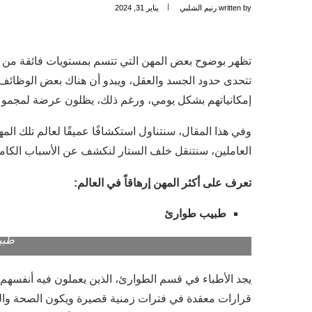
written by
رنيم الشلبي
يناير 31, 2024
تظهر بوضوح بعض المهن التي تتسم بمستويات فائقة من الإ
تتحدى حدود الجسد والعقل، ويبدو أن هناك بعض الوظائف 
إمكانياتهم بشكل يومي، ورغم ذلك، يظلون عرضة لمجموعة
وفي هذا المقال، سنتناول استكشافًا عميقًا لعالم تلك ال
العاملين، سنتنقل خلف الستار لنكشف عن الأسباب الكامنة 
تعرف على أكثر المهن إرهاقاً في العالم:
طبيب طوارئ
طبي
يجد الأطباء في قسم الطوارئ، الذين يعملون فيه أنفسهم
قرارات معقدة في فترات زمنية قصيرة ويكون الصحة والحياة