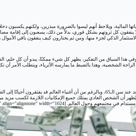
اتها المالية، ويلاحظ أنهم ليسوا بالضرورة مبذرين، ولكنهم يكسبون دخ
ا ينفقون كل ثروتهم بشكل فوري، بدلاً من ذلك، يسعىون إلى إقامة مصاد
م والاستثمار الذكي لجزء منها، ومن ثم يختارون كيف ينفقون باقي الأمو
السياق من التفكير، يظهر كل شيء ممكنًا، يبدو أن كل حلم، الذي يبدو 
راحة الشخصية، وهذا بالضبط ما يمارسه الأثرياء، ويتطلب الأمر أن تك
وأشار سيبولد إلى أن الهدف الرئيسي للأغلبية في جمع المال هو التقاعد عند سن الـ65، وبالرغم م
ظهر أن الشخص العادي يمتلك جميع الإمكانيات اللازمة لكسب مزيد من ال
caption id="attachment_4170" align="alignnone" width="]