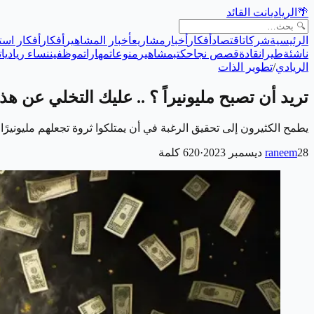
🌴
الريادي
انت القائد
الرئيسية
شركات
اقتصاد
أفكار
أخبار
مشاريع
أخبار المشاهير
أفكار
أفكار است
ناشئة
طيران
قادة
قصص نجاح
كتب
مشاهير
منوعات
مهارات
موظفين
نساء رياديات
الريادي
/
تطوير الذات
تريد أن تصبح مليونيراً ؟ .. عليك التخلي عن هذه
يطمح الكثيرون إلى تحقيق الرغبة في أن يمتلكوا ثروة تجعلهم مليونيرً
28 ديسمبر 2023
raneem
·
620
كلمة