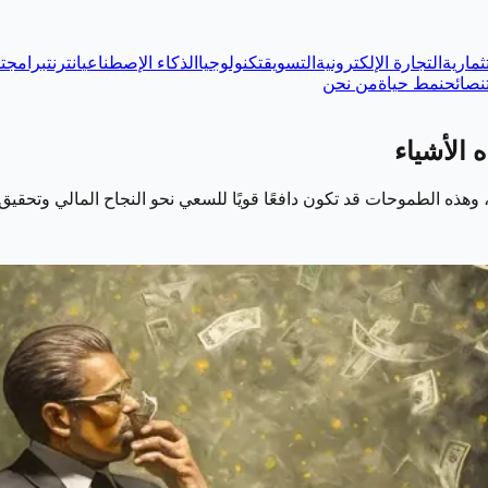
ثمارية
التجارة الإلكترونية
التسويق
تكنولوجيا
الذكاء الإصطناعي
انترنت
برامج
ت
نصائح
نمط حياة
من نحن
 الأشياء
ا، وهذه الطموحات قد تكون دافعًا قويًا للسعي نحو النجاح المالي وتح