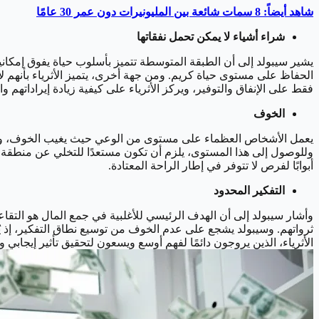
شاهد أيضاً: 8 سمات شائعة بين المليونيرات دون عمر 30 عامًا
شراء أشياء لا يمكن تحمل نفقاتها
يشير سيبولد إلى أن الطبقة المتوسطة تتميز بأسلوب حياة يفوق إمكاني
الحفاظ على مستوى حياة كريم. ومن جهة أخرى، يتميز الأثرياء بأنهم ل
فقط على الإنفاق والتوفير، ويركز الأثرياء على كيفية زيادة إيراداته
الخوف
يعمل الأشخاص العظماء على مستوى من الوعي حيث يغيب الخوف، وفي هذا 
وللوصول إلى هذا المستوى، يلزم أن تكون مستعدًا للتخلي عن منطقة ال
أبوابًا لفرص لا تتوفر في إطار الراحة المعتادة.
التفكير المحدود
ثرواتهم. وسيبولد يشجع على عدم الخوف من توسيع نطاق التفكير، إذ يُ
الأثرياء، الذين يروجون دائمًا لفهم أوسع ويسعون لتحقيق تأثير إيجابي ومستدام في مجتمعهم وحول العالم. ["1024