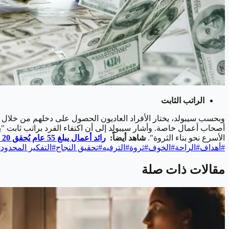
الراتب الثابت
وبحسب سيبولد، يختار الأفراد العاديون الحصول على دخلهم من خلال وظيفة
أصحاب أعمال خاصة. وأشار سيبولد إلى أن اكتفاء الفرد براتب ثابت "
الأسرع نحو بناء الثروة".
شاهد أيضاً:
رائد أعمال يبلغ 55 عام يُحقق 20 ألف دولار شهريًا من موقع ETSY
#
أهداف
#
الراحة
#
الخوف
#
ثروة
#
الترفيه
#
تحقيق النجاح
#
التفكير المحدود
#
مقالات ذات صلة