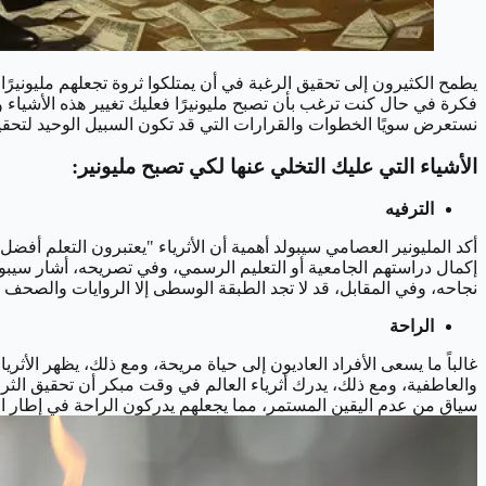
يطمح الكثيرون إلى تحقيق الرغبة في أن يمتلكوا ثروة تجعلهم مليونيرً
فكرة في حال كنت ترغب بأن تصبح مليونيرًا فعليك تغيير هذه الأشياء
نستعرض سويًا الخطوات والقرارات التي قد تكون السبيل الوحيد لتحقي
الأشياء التي عليك التخلي عنها لكي تصبح مليونير:
الترفيه
أكد المليونير العصامي سيبولد أهمية أن الأثرياء "يعتبرون التعلم أفضل
إكمال دراستهم الجامعية أو التعليم الرسمي، وفي تصريحه، أشار سيبول
نجاحه، وفي المقابل، قد لا تجد الطبقة الوسطى إلا الروايات والصحف و
الراحة
غالباً ما يسعى الأفراد العاديون إلى حياة مريحة، ومع ذلك، يظهر الأثر
والعاطفية، ومع ذلك، يدرك أثرياء العالم في وقت مبكر أن تحقيق الثر
سياق من عدم اليقين المستمر، مما يجعلهم يدركون الراحة في إطار الاستمرارية والتطور. [ign="alignnone" width="887