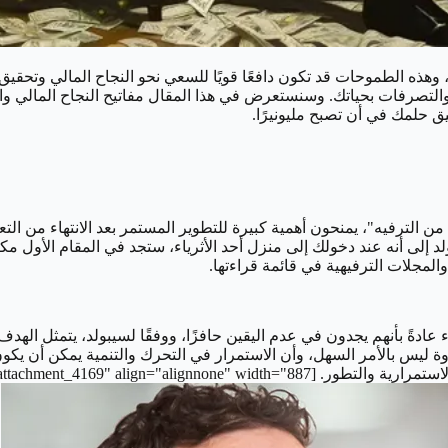
ا، وهذه الطموحات قد تكون دافعًا قويًا للسعي نحو النجاح المالي وتحق
 والتصرفات بحياتك. وسنستعرض في هذا المقال مفاتيح النجاح المالي و
ق حلمك في أن تصبح مليونيرًا.
 من الترفيه"، يمنحون أهمية كبيرة للتطوير المستمر بعد الانتهاء من ال
د إلى أنه عند دخولك إلى منزل أحد الأثرياء، ستجد في المقام الأول 
المجلات الترفيهية في قائمة قراءتها.
ياء عادةً بأنهم يجدون في عدم اليقين حافزًا، ووفقًا لسيبولد، يتمثل ا
وة ليس بالأمر السهل، وأن الاستمرار في التحرك والتنمية يمكن أن يك
caption id="attachment_4169" al"]