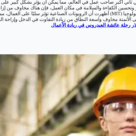
وة هامة نحو الأتمتة في ثاني أكبر صاحب عمل في العالم، مما يمكن أن يؤثر بشكل
تحسين الكفاءة والسلامة في مكان العمل، فإن هناك مخاوف من إزاحة ا
العملية. الأبحاث التي أجرتها مؤسسات مثل معهد ماساتشوستس للتكنولوجيا (MIT) أظهرت أن الروبو
لى الأتمتة مخاوف واسعة النطاق من زيادة التفاوت في الدخل وإزاحة ا
رحلة عائشة العيدروس في ريادة الأعمال