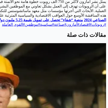
يمثل نشر أمازون لأكثر من 750 ألف روبوت خط
على أن الروبوتات تهدف إلى العمل بشكل تعاوني مع الموظفين البشر و
هذه المناقشة الأوسع حول العواقب الاقتصادية والسياسية المترتبة ع
الصناعي 2024
منصة “شفاء” تحصل على تمويل بقيمة 5.25 مليون دولار
#
روبوتات
#
اقتصاد
#
أمازون
#
صناعة
#
سياسية
#
موظفين
#
القوى العاملة
مقالات ذات صلة