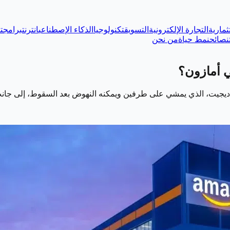
ثمارية
التجارة الإلكترونية
التسويق
تكنولوجيا
الذكاء الإصطناعي
انترنت
برامج
ت
نصائح
نمط حياة
من نحن
 أمازون؟