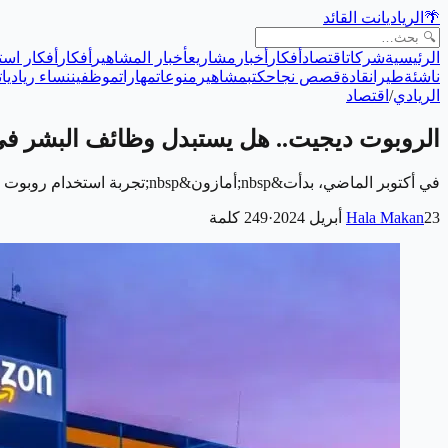
🌴
الريادي
انت القائد
الرئيسية
شركات
اقتصاد
أفكار
أخبار
مشاريع
أخبار المشاهير
أفكار
أفكار است
ناشئة
طيران
قادة
قصص نجاح
كتب
مشاهير
منوعات
مهارات
موظفين
نساء رياديات
الريادي
/
اقتصاد
الروبوت ديجيت.. هل يستبدل وظائف البشر في
في أكتوبر الماضي، بدأت&nbsp;أمازون&nbsp;تجربة استخدام روبوت ديجيت، الذي يمشي على طرفين ويمكنه النهوض بعد السقوط، إلى جانب روبوت سيكويا، بهدف تعزيز ترسانة…
23 أبريل 2024
Hala Makan
·
249
كلمة