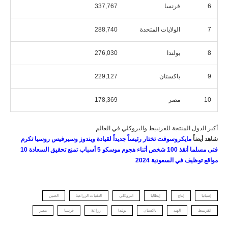
6
فرنسا
337,767
7
الولايات المتحدة
288,740
8
بولندا
276,030
9
باكستان
229,127
10
مصر
178,369
أكبر الدول المنتجة للقرنبيط والبروكلي في العالم
شاهد أيضاً
مايكروسوفت تختار رئيساً جديداً لقيادة ويندوز وسيرفيس
روسيا تكرم
فتى مسلما أنقذ 100 شخص أثناء هجوم موسكو
5 أسباب تمنع تحقيق السعادة
10
مواقع توظيف في السعودية 2024
إسبانيا
إنتاج
إيطاليا
البروكلي
التقنيات الزراعية
الصين
القرنبيط
الهند
باكستان
بولندا
زراعة
فرنسا
مصر