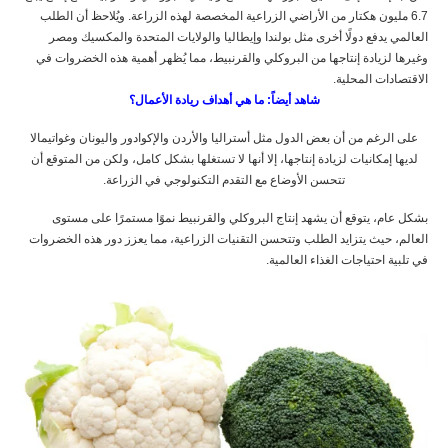
6.7 مليون هكتار من الأراضي الزراعية المخصصة لهذه الزراعة. ويُلاحظ أن الطلب
العالمي يدفع دولًا أخرى مثل بولندا وإيطاليا والولايات المتحدة والمكسيك ومصر
وغيرها لزيادة إنتاجها من البروكلي والقرنبيط، مما يُظهر أهمية هذه الخضروات في
الاقتصادات المحلية.
شاهد أيضاً: ما هي أهداف ريادة الأعمال؟
على الرغم من أن بعض الدول مثل أستراليا والأردن والإكوادور واليونان وغواتيمالا
لديها إمكانيات لزيادة إنتاجها، إلا أنها لا تستغلها بشكل كامل، ولكن من المتوقع أن
تتحسن الأوضاع مع التقدم التكنولوجي في الزراعة.
بشكل عام، يتوقع أن يشهد إنتاج البروكلي والقرنبيط نموًا مستمرًا على مستوى
العالم، حيث يتزايد الطلب وتتحسن التقنيات الزراعية، مما يعزز دور هذه الخضروات
في تلبية احتياجات الغذاء العالمية.