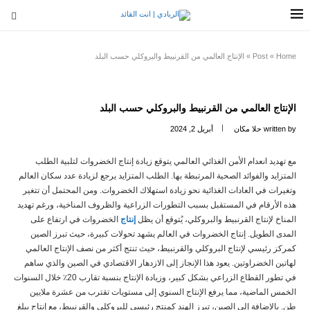
Home
»
Post
»
الإنتاج العالمي من القرنبيط والبروكلي حسب البلد
الإنتاج العالمي من القرنبيط والبروكلي حسب البلد
written by
حلا مكان
أبريل 2, 2024
مع تهديد انعدام الأمن الغذائي العالمي يتوقع زيادة إنتاج الخضروات لتلبية الطلب
المتزايد والفوائد الصحية المرتبطة بها. الطلب المتزايد يرجع لزيادة عدد سكان العالم
وتغيرات في العادات الغذائية نحو زيادة استهلاك الخضروات. ومن المحتمل أن تتغير
هذه الأرقام في المستقبل بسبب التطورات الزراعية والظروف المناخية، ورغم تهديد
المناخ لإنتاج القرنبيط والبروكلي، يُتوقع أن يظل
إنتاج
الخضروات في ارتفاع على
المدى الطويل. إنتاج الخضروات في العالم يشهد تحولات كبيرة، حيث تبرز الصين
كمركز رئيسي لإنتاج البروكلي والقرنبيط، حيث تنتج أكثر من نصف الإنتاج العالمي
لهاتين الخضراوتين. يعود هذا الإنجاز إلى الازدهار الاقتصادي في الصين والذي ساهم
في تطور القطاع الزراعي بشكل كبير، وزيادة الإنتاج بنسبة تقارب 20٪ خلال السنوات
الخمس الماضية، مما يرفع الإنتاج السنوي إلى مستويات تقترب من عشرة ملايين
طن. بالإضافة إلى الصين، تبرز الهند كمنتج رئيسي للبروكلي والقرنبيط، مع إنتاج يبلغ