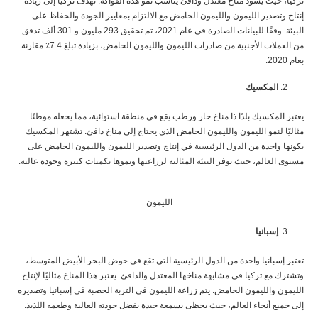
تركيا، حيث يسود مناخ معتدل ودافئ يناسب نمو هذه الفواكه. تهدف تركيا إلى زيادة
إنتاج وتصدير الليمون والليمون الحامض مع الالتزام بمعايير الجودة والحفاظ على
البيئة. وفقًا للبيانات الصادرة في عام 2021، تم تحقيق 293 مليون و 301 ألف تدفق
من العملات الأجنبية من صادرات الليمون والليمون الحامض، بزيادة تبلغ 7.4٪ مقارنة
بعام 2020.
المكسيك
يعتبر المكسيك بلدًا ذا مناخ حار ورطب يقع في منطقة استوائية، مما يجعله موطنًا
مثاليًا لنمو الليمون والليمون الحامض الذي يحتاج إلى مناخ دافئ. تشتهر المكسيك
بكونها واحدة من الدول الرئيسية في إنتاج وتصدير الليمون والليمون الحامض على
مستوى العالم، حيث توفر البيئة المثالية لزراعتها ونموها بكميات كبيرة وجودة عالية.
الليمون
إسبانيا
تعتبر إسبانيا واحدة من الدول الرئيسية التي تقع في حوض البحر الأبيض المتوسط،
وتشترك مع تركيا في مشابهة مناخها المعتدل والدافئ. يعتبر هذا المناخ مثاليًا لإنتاج
الليمون والليمون الحامض. يتم زراعة الليمون في التربة الخصبة في إسبانيا وتصديره
إلى جميع أنحاء العالم، حيث يحظى بسمعة جيدة بفضل جودته العالية وطعمه اللذيذ.