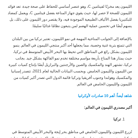
الليمون يعد مخزنًا لفيتامين C، وهو عنصر أساسي للحفاظ على صحة جيدة. تعد فوائد
الليمون للصحة لا حصر لها، حيث يقوي جهاز المناعة بفضل فيتامين C، ويعمل كمضاد
للبكتيريا بفضل الألياف الطبيعية الموجودة فيه، ولا يقتصر دور الليمون على ذلك، بل
يسهم أيضًا في تحسين عملية الهضم لمن يتبعون نظامًا غذائيًا سليمًا.
بالإضافة إلى الجوانب المناخية المهمة في نمو الليمون، تعتبر تركيا من بين البلدان
التي تتمتع بتربة غنية وخصبة، مما يجعلها أحد أكبر منتجي الليمون في العالم. ينمو
الليمون بشكل رائع في المناطق التي تحيط بها البحر الأبيض المتوسط في تركيا،
حيث يمتاز هذا المناخ بأربعة مواسم مختلفة تخدم نمو الفاكهة بشكل جيد. بجانب
تركيا، تشتهر الهند والمكسيك والصين والأرجنتين والبرازيل أيضًا بإنتاج كميات كبيرة
من الليمون والليمون الحامض. وبحسب البيانات الحالية لعام 2021، تتصدر إسبانيا
والمكسيك وهولندا وجنوب أفريقيا وتركيا قائمة الدول التي تصدر أكبر كميات من
الليمون والليمون الحامض في العالم.
شاهد أيضاً: أهم 10 صادرات لأوكرانيا
أكبر مصدري الليمون في العالم:
تركيا
تُزرع الليمون والليمون الحامض في مناطق بحر إيجة والبحر الأبيض المتوسط في