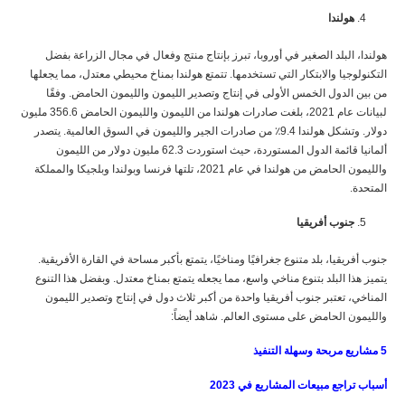
هولندا
هولندا، البلد الصغير في أوروبا، تبرز بإنتاج منتج وفعال في مجال الزراعة بفضل
التكنولوجيا والابتكار التي تستخدمها. تتمتع هولندا بمناخ محيطي معتدل، مما يجعلها
من بين الدول الخمس الأولى في إنتاج وتصدير الليمون والليمون الحامض. وفقًا
لبيانات عام 2021، بلغت صادرات هولندا من الليمون والليمون الحامض 356.6 مليون
دولار. وتشكل هولندا 9.4٪ من صادرات الجير والليمون في السوق العالمية. يتصدر
ألمانيا قائمة الدول المستوردة، حيث استوردت 62.3 مليون دولار من الليمون
والليمون الحامض من هولندا في عام 2021، تلتها فرنسا وبولندا وبلجيكا والمملكة
المتحدة.
جنوب أفريقيا
جنوب أفريقيا، بلد متنوع جغرافيًا ومناخيًا، يتمتع بأكبر مساحة في القارة الأفريقية.
يتميز هذا البلد بتنوع مناخي واسع، مما يجعله يتمتع بمناخ معتدل. وبفضل هذا التنوع
المناخي، تعتبر جنوب أفريقيا واحدة من أكبر ثلاث دول في إنتاج وتصدير الليمون
والليمون الحامض على مستوى العالم. شاهد أيضاً:
5
مشاريع مربحة وسهلة التنفيذ
أسباب تراجع مبيعات المشاريع في 2023