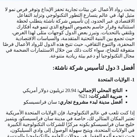
يبحث رواد الأعمال عن بيئات تجارية تحفز الإبداع وتوفر فرص نمو لا
مثيل لها، في عالم يتسارع التطور التكنولوجي وتزايد التفاعل
الاقتصادي عبر الحدود، إن تأسيس شركة ناشئة يتطلب لحظة
استثنائية وقرار حاسم بخصوص الموقع الذي تنمو فيه أفكارك
وتلتقي بالتحديات. وتبرز بعض الدول كوجهات مثلى لهذا الغرض،
حيث تجمع بين البنية التحتية المتقدمة، والسياسات الاقتصادية
المحفزة، والتنوع الثقافي، حيث تتيح هذه الدول للرواد الأعمال فرصًا
متفوقة للنجاح، سواء كانت ذلك من خلال الاستثمارات الضخمة في
مجال التكنولوجيا أو دعم بيئة ريادية متنوعة.
أفضل 3 دول لتأسيس شركة ناشئة:
1- الولايات المتحدة
الناتج المحلي الإجمالي:
20.94 تريليون دولار أمريكي
ضريبة الشركات:
21%
أفضل مدينة لبدء مشروع تجاري:
سان فرانسيسكو
إذا كنت تلعب في عالم التكنولوجيا، فإن الولايات المتحدة الأمريكية
تعتبر المكان المثالي لك، خاصة في مدينة سان فرانسيسكو، ويتميز
خليج سان فرانسيسكو بكونه مركزًا للشركات التكنولوجية الكبيرة
في الولايات المتحدة، ويتيح سهولة الوصول إلى وادي السيليكون،
حيث تتجمع ألمع العقول في مجالات العلوم والتكنولوجيا والهندسة