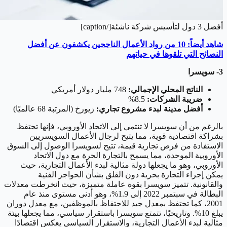
أفضل 3 دول لتأسيس شركة ناشئة[/caption]
شاهد أيضاً: 10 من رواد الأعمال الناجحين يكشفون عن أفضل
النصائح التي تلقوها في حياتهم
3- سويسرا
الناتج المحلي الإجمالي:
748 مليار دولار أمريكي
ضريبة الشركات:
8.5%
أفضل مدينة لبدء مشروع تجاري:
زيورخ (المرتبة 68 عالميًا)
بالرغم من أن سويسرا لا تنتمي إلى الاتحاد الأوروبي، فإنها تحتفظ
بشراكة اقتصادية قوية، مما يتيح لرجال الأعمال السويسريين
الاستفادة من فرص تجارية قيمة، تتيح لسويسرا الوصول إلى السوق
الأوروبية الموحدة، مما يسمح بالتجارة الحرة مع دول الاتحاد
الأوروبي، وهو ما يجعلها دولة مثالية لبدء الأعمال التجارية، حيث
يمكن إجراء التجارة بحرية دون القلق بشأن الحواجز الفنية
والقانونية. تتميز سويسرا بقوة عاملة متميزة، حيث انخرطت معدلات
البطالة في سبتمبر 2022 إلى 1.9%، وهو أدنى مستوى منذ عام
2001، كما تحتفظ بمعدل جيد للاحتفاظ بالموظفين، مع معدل دوران
يبلغ 10%. وتاريخيًا، تتمتع سويسرا باستقرار سياسي، مما يجعلها بيئة
مثالية لبدء الأعمال التجارية، والاستقرار السياسي يعكس اقتصادًا