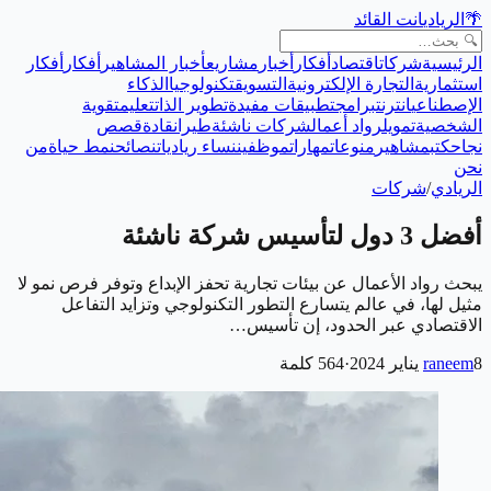
🌴
الريادي
انت القائد
الرئيسية
شركات
اقتصاد
أفكار
أخبار
مشاريع
أخبار المشاهير
أفكار
أفكار
استثمارية
التجارة الإلكترونية
التسويق
تكنولوجيا
الذكاء
الإصطناعي
انترنت
برامج
تطبيقات مفيدة
تطوير الذات
تعليم
تقوية
الشخصية
تمويل
رواد أعمال
شركات ناشئة
طيران
قادة
قصص
نجاح
كتب
مشاهير
منوعات
مهارات
موظفين
نساء رياديات
نصائح
نمط حياة
من
نحن
الريادي
/
شركات
أفضل 3 دول لتأسيس شركة ناشئة
يبحث رواد الأعمال عن بيئات تجارية تحفز الإبداع وتوفر فرص نمو لا
مثيل لها، في عالم يتسارع التطور التكنولوجي وتزايد التفاعل
الاقتصادي عبر الحدود، إن تأسيس…
8 يناير 2024
raneem
·
564
كلمة