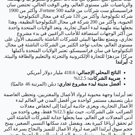
والرياضيات على مستوى العالم، وفي الوقت الحالي، تحتضن سان
فرانسيسكو ست شركات من قائمة Fortune 500، وأكثر من 1900
شركة تكنولوجيا، وأكثر من 120 شركة في مجال التكنولوجيا
الحيوية، وأكثر من 200 شركة في مجال التكنولوجيا النظيفة، وهذا
يجعلها بيئة ملهمة لبدء أعمال تجارية. وتعد الولايات المتحدة واحدة
من أكثر الوجهات استضافة للأجانب الراغبين في بدء مشروع
تجاري، ويتمتع نظامها البيئي للشركات الناشئة بالتصنيف الأول على
مستوى العالم، بجانب تواجد الكثير من الشركات الناشئة في مجال
التكنولوجيا في سان فرانسيسكو، تعتبر الولايات المتحدة بأكملها
مركزًا مزدهرًا للتجارة الإلكترونية والتجزئة والتعليم والطاقة والبيئة.
2- أيرلندا
الناتج المحلي الإجمالي:
418.6 مليار دولار أمريكي
ضريبة الشركات:
12.5%
أفضل مدينة لبدء مشروع تجاري:
دبلن (المرتبة 46 عالميًا)
تعد أيرلندا وجهة محبوبة لرواد الأعمال والمغتربين، وتحظى العاصمة
دبلن بتصنيف مستمر كواحدة من أفضل المدن في العالم لبدء
الأعمال التجارية، ويعزى جاذبية أيرلندا إلى انخفاض معدلات
الضرائب على الشركات، حيث تبلغ 12.5% فقط، وهي واحدة من
أدنى المعدلات في العالم، مما يجعلها جذابة للشركات الناشئة التي
لم تحقق أرباحًا كبيرة بعد. وبفضل عدد سكانها النسبي الصغير، يمنح
حجم سوق أيرلندا الفرصة لرواد الأعمال للتميز والنجاح بسرعة أكبر
في السوق المحلي، وتمتاز سوق الصادرات بالنمو الملحوظ، حيث