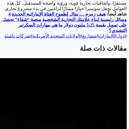
مستقرًا، واتفاقيات تجارية قوية، ورؤية واضحة للمستقبل، كل هذه
العوامل تجعل سويسرا خيارًا ممتازًا لراغبين في بدء مشروع تجاري.
شاهد أيضاً:
هيف زمزم … مثال لطموح الفتاة الإماراتية الجديدة
4
وسائل رئيسية لبناء علامتك التجارية الشخصية
منصة “شفاء” تحصل
على تمويل بقيمة 5.25 مليون دولار
ما هي مهارات السكرتير
التنفيذي؟
#
دول
#
الإمارات
#
مشاريع
#
الولايات المتحدة الأمريكية
#
شركات ناشئة
مقالات ذات صلة