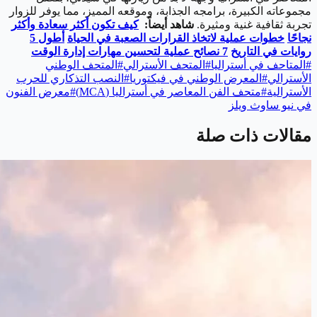
مجموعاته الكبيرة، برامجه الجذابة، وموقعه المميز، مما يوفر للزوار
تجربة ثقافية غنية ومثيرة.
شاهد أيضاً:
كيف تكون أكثر سعادة وأكثر
نجاحًا
خطوات عملية لاتخاذ القرارات الصعبة في الحياة
أطول 5
روايات في التاريخ
7 نصائح عملية لتحسين مهارات إدارة الوقت
#
المتاحف في أستراليا
#
المتحف الأسترالي
#
المتحف الوطني
الأسترالي
#
المعرض الوطني في فيكتوريا
#
النصب التذكاري للحرب
الأسترالية
#
متحف الفن المعاصر في أستراليا (MCA)
#
معرض الفنون
في نيو ساوث ويلز
مقالات ذات صلة