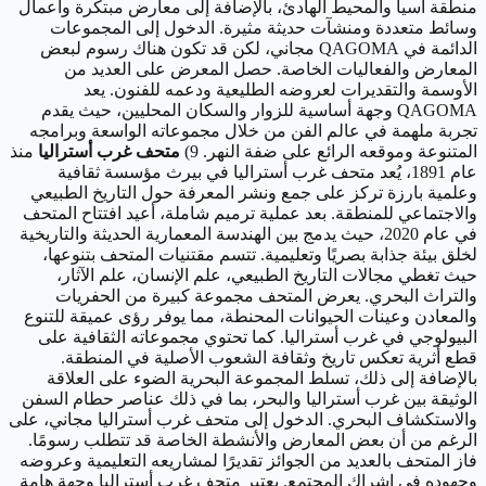
منطقة آسيا والمحيط الهادئ، بالإضافة إلى معارض مبتكرة وأعمال
وسائط متعددة ومنشآت حديثة مثيرة. الدخول إلى المجموعات
الدائمة في QAGOMA مجاني، لكن قد تكون هناك رسوم لبعض
المعارض والفعاليات الخاصة. حصل المعرض على العديد من
الأوسمة والتقديرات لعروضه الطليعية ودعمه للفنون. يعد
QAGOMA وجهة أساسية للزوار والسكان المحليين، حيث يقدم
تجربة ملهمة في عالم الفن من خلال مجموعاته الواسعة وبرامجه
المتنوعة وموقعه الرائع على ضفة النهر. 9)
متحف غرب أستراليا
منذ
عام 1891، يُعد متحف غرب أستراليا في بيرث مؤسسة ثقافية
وعلمية بارزة تركز على جمع ونشر المعرفة حول التاريخ الطبيعي
والاجتماعي للمنطقة. بعد عملية ترميم شاملة، أعيد افتتاح المتحف
في عام 2020، حيث يدمج بين الهندسة المعمارية الحديثة والتاريخية
لخلق بيئة جذابة بصريًا وتعليمية. تتسم مقتنيات المتحف بتنوعها،
حيث تغطي مجالات التاريخ الطبيعي، علم الإنسان، علم الآثار،
والتراث البحري. يعرض المتحف مجموعة كبيرة من الحفريات
والمعادن وعينات الحيوانات المحنطة، مما يوفر رؤى عميقة للتنوع
البيولوجي في غرب أستراليا. كما تحتوي مجموعاته الثقافية على
قطع أثرية تعكس تاريخ وثقافة الشعوب الأصلية في المنطقة.
بالإضافة إلى ذلك، تسلط المجموعة البحرية الضوء على العلاقة
الوثيقة بين غرب أستراليا والبحر، بما في ذلك عناصر حطام السفن
والاستكشاف البحري. الدخول إلى متحف غرب أستراليا مجاني، على
الرغم من أن بعض المعارض والأنشطة الخاصة قد تتطلب رسومًا.
فاز المتحف بالعديد من الجوائز تقديرًا لمشاريعه التعليمية وعروضه
وجهوده في إشراك المجتمع. يعتبر متحف غرب أستراليا وجهة هامة