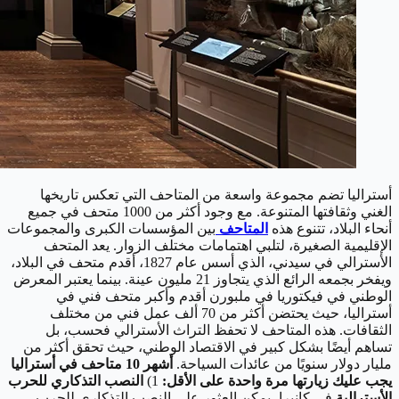
أستراليا تضم مجموعة واسعة من المتاحف التي تعكس تاريخها
الغني وثقافتها المتنوعة. مع وجود أكثر من 1000 متحف في جميع
أنحاء البلاد، تتنوع هذه
المتاحف
بين المؤسسات الكبرى والمجموعات
الإقليمية الصغيرة، لتلبي اهتمامات مختلف الزوار. يعد المتحف
الأسترالي في سيدني، الذي أسس عام 1827، أقدم متحف في البلاد،
ويفخر بجمعه الرائع الذي يتجاوز 21 مليون عينة. بينما يعتبر المعرض
الوطني في فيكتوريا في ملبورن أقدم وأكبر متحف فني في
أستراليا، حيث يحتضن أكثر من 70 ألف عمل فني من مختلف
الثقافات. هذه المتاحف لا تحفظ التراث الأسترالي فحسب، بل
تساهم أيضًا بشكل كبير في الاقتصاد الوطني، حيث تحقق أكثر من
مليار دولار سنويًا من عائدات السياحة.
أشهر 10 متاحف في أستراليا
يجب عليك زيارتها مرة واحدة على الأقل:
1)
النصب التذكاري للحرب
الأسترالية
في كانبرا، يمكن العثور على النصب التذكاري للحرب