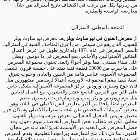
من زيارتها لكل من يرغب في اكتشاف تاريخ أستراليا من خلال
معارضه الواسعة والمثيرة.
المتحف الوطني الأسترالي
5)
معرض الفنون في نيو ساوث ويلز
يعد معرض نيو ساوث ويلز
للفنون، الذي يقع في سيدني، من أعرق المتاحف الفنية في أستراليا.
تأسس المعرض في عام 1871 وله تاريخ طويل في عرض أعمال
الفنانين الأستراليين والأجانب. يقع المعرض في ذا دومين، ويطل
على ميناء سيدني، مما يوفر أجواءً رائعة. تحتوي مجموعة المعرض
على ما يقرب من 30000 قطعة فنية تمتد على خمسة قرون. تشمل
المجموعة الآسيوية عناصر هامة من الصين واليابان وجنوب شرق
آسيا، بينما تضم المجموعة الأوروبية أعمالًا لرسامين مشهورين مثل
فان جوخ وسيزان ورودين. تركز المجموعة الأسترالية بشكل خاص
على الفن من القرنين التاسع عشر والعشرين، مع أعمال لفنانين
مثل توم روبرتس وآرثر ستريتون ومارجريت بريستون. يضم
المعرض أيضًا واحدًا من أكبر معارض الفن الأصلي في البلاد، وهو
معرض “ييريبانا”، المخصص لفن شعب أستراليا الأصلي وسكان جزر
مضيق توريس. الدخول العام إلى معرض نيو ساوث ويلز للفنون
مجاني، لكن قد تتطلب بعض المعارض الخاصة رسوم دخول. وقد
حصل المعرض على العديد من الأوسمة تقديرًا لخدماته في مجال
الفنون، بما في ذلك منح لمعارضه وبرامجه التعليمية. يقدم المعرض
تجربة ثقافية حيوية ومثيرة لجميع الزوار بفضل مجموعاته الواسعة