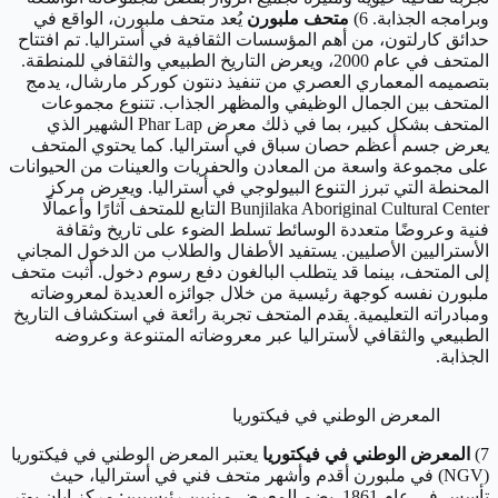
وبرامجه الجذابة. 6)
متحف ملبورن
يُعد متحف ملبورن، الواقع في
حدائق كارلتون، من أهم المؤسسات الثقافية في أستراليا. تم افتتاح
المتحف في عام 2000، ويعرض التاريخ الطبيعي والثقافي للمنطقة.
بتصميمه المعماري العصري من تنفيذ دنتون كوركر مارشال، يدمج
المتحف بين الجمال الوظيفي والمظهر الجذاب. تتنوع مجموعات
المتحف بشكل كبير، بما في ذلك معرض Phar Lap الشهير الذي
يعرض جسم أعظم حصان سباق في أستراليا. كما يحتوي المتحف
على مجموعة واسعة من المعادن والحفريات والعينات من الحيوانات
المحنطة التي تبرز التنوع البيولوجي في أستراليا. ويعرض مركز
Bunjilaka Aboriginal Cultural Center التابع للمتحف آثارًا وأعمالًا
فنية وعروضًا متعددة الوسائط تسلط الضوء على تاريخ وثقافة
الأستراليين الأصليين. يستفيد الأطفال والطلاب من الدخول المجاني
إلى المتحف، بينما قد يتطلب البالغون دفع رسوم دخول. أثبت متحف
ملبورن نفسه كوجهة رئيسية من خلال جوائزه العديدة لمعروضاته
ومبادراته التعليمية. يقدم المتحف تجربة رائعة في استكشاف التاريخ
الطبيعي والثقافي لأستراليا عبر معروضاته المتنوعة وعروضه
الجذابة.
المعرض الوطني في فيكتوريا
7)
المعرض الوطني في فيكتوريا
يعتبر المعرض الوطني في فيكتوريا
(NGV) في ملبورن أقدم وأشهر متحف فني في أستراليا، حيث
تأسس في عام 1861. يضم المعرض مبنيين رئيسيين: مركز إيان بوتر