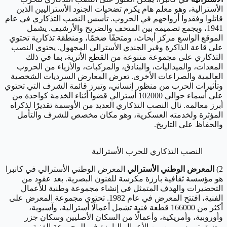
الأسترالية، وهو معلم هام يكرم تضحيات الجنود الأستراليين الذين
قاتلوا وفقدوا أرواحهم في الحروب. تأسس النصب التذكاري في عام
1941، ويجمع تصميمه بين المتحف والضريح والأرشيف. يشمل
الموقع الواسع مركز أبحاث، ومتحفًا ضخمًا، ومنطقة تذكارية تحتوي
على قاعة الذاكرة وقبر الجندي الأسترالي المجهول. يحتوي النصب
التذكاري على مجموعة متنوعة من القطع الأثرية، بما في ذلك
المعدات، والميداليات، والبنادق، والمركبات، والأزياء من الحروب
العالمية والصراعات الأخرى. تعرض المعارض السرديات الشخصية
وتأثيرات الحرب من منظور إنساني، وتبرز قائمة الشرف التي تحتوي
على أسماء حوالي 102000 أسترالي قضوا أثناء الخدمة كواحدة من
أبرز معالمه. نال النصب التذكاري العديد من الأوسمة تقديرًا لذكراه
المؤثرة ولخدمته العسكرية، وهو مكان مخصص للشرف والتأمل
والحفاظ على التاريخ.
النصب التذكاري للحرب الأسترالية
2)
المعرض الوطني الأسترالي
المعرض الوطني الأسترالي في كانبرا
هو مؤسسة ثقافية بارزة مكرسة للفنون البصرية. بعد عقود من
التحضيرات والهدف المتمثل في إنشاء مجموعة وطنية للأعمال
الفنية، افتتح المعرض في عام 1982. تحتوي مجموعة المعرض على
أكثر من 166000 قطعة فنية تشمل أعمالًا أسترالية، وآسيوية،
وأوروبية، وأمريكية، وأعمالًا من السكان الأصليين وسكان جزر
مضيق توريس. من بين الأعمال البارزة في المجموعة الفنية