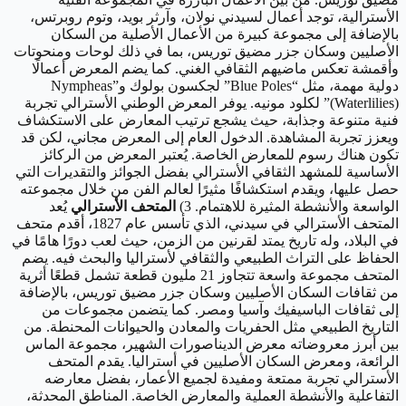
الأسترالية، توجد أعمال لسيدني نولان، وآرثر بويد، وتوم روبرتس،
بالإضافة إلى مجموعة كبيرة من الأعمال الأصلية من السكان
الأصليين وسكان جزر مضيق توريس، بما في ذلك لوحات ومنحوتات
وأقمشة تعكس ماضيهم الثقافي الغني. كما يضم المعرض أعمالًا
دولية مهمة، مثل “Blue Poles” لجكسون بولوك و”Nympheas
(Waterlilies)” لكلود مونيه. يوفر المعرض الوطني الأسترالي تجربة
فنية متنوعة وجذابة، حيث يشجع ترتيب المعارض على الاستكشاف
ويعزز تجربة المشاهدة. الدخول العام إلى المعرض مجاني، لكن قد
تكون هناك رسوم للمعارض الخاصة. يُعتبر المعرض من الركائز
الأساسية للمشهد الثقافي الأسترالي بفضل الجوائز والتقديرات التي
حصل عليها، ويقدم استكشافًا مثيرًا لعالم الفن من خلال مجموعته
الواسعة والأنشطة المثيرة للاهتمام. 3)
المتحف الأسترالي
يُعد
المتحف الأسترالي في سيدني، الذي تأسس عام 1827، أقدم متحف
في البلاد، وله تاريخ يمتد لقرنين من الزمن، حيث لعب دورًا هامًا في
الحفاظ على التراث الطبيعي والثقافي لأستراليا والبحث فيه. يضم
المتحف مجموعة واسعة تتجاوز 21 مليون قطعة تشمل قطعًا أثرية
من ثقافات السكان الأصليين وسكان جزر مضيق توريس، بالإضافة
إلى ثقافات الباسيفيك وآسيا ومصر. كما يتضمن مجموعات من
التاريخ الطبيعي مثل الحفريات والمعادن والحيوانات المحنطة. من
بين أبرز معروضاته معرض الديناصورات الشهير، مجموعة الماس
الرائعة، ومعرض السكان الأصليين في أستراليا. يقدم المتحف
الأسترالي تجربة ممتعة ومفيدة لجميع الأعمار، بفضل معارضه
التفاعلية والأنشطة العملية والمعارض الخاصة. المناطق المحدثة،