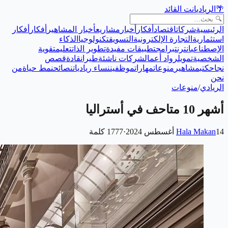
🌴
الريادي
انت القائد
الرئيسية
شركات
اقتصاد
أفكار
أخبار
مشاريع
أخبار المشاهير
أفكار
أفكار
استثمارية
التجارة الإلكترونية
التسويق
تكنولوجيا
الذكاء
الإصطناعي
انترنت
برامج
تطبيقات مفيدة
تطوير الذات
تعليم
تقوية
الشخصية
تمويل
رواد أعمال
شركات ناشئة
طيران
قادة
قصص
نجاح
كتب
مشاهير
منوعات
مهارات
موظفين
نساء رياديات
نصائح
نمط حياة
من
نحن
الريادي
/
منوعات
أشهر 10 متاحف في أستراليا
14 أغسطس 2024
Hala Makan
·
1777
كلمة