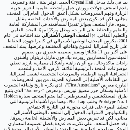
بما في ذلك مدخل Crystal Hall الجديد، توفر بيئة دافئة وعصرية.
يقدم المتحف جولات وورش عمل وأنشطة تعليمية لتعزيز تجربة
الزيارة وفهم المعروضات بشكل أعمق. الدخول العام إلى المتحف
مجاني، لكن قد تكون بعض المعارض والأحداث الخاصة مقابل
رسوم. فاز المتحف بجوائز تقديرًا لمساهمته في المشاركة العامة
والتعليم والحفاظ على التراث، ويظل مركزًا مهمًا للبحث العلمي
والتعليم الثقافي. 4)
المتحف الوطني الأسترالي
منذ افتتاحه في عام
2001، يكرس المتحف الوطني الأسترالي في كانبرا جهوده للحفاظ
على تاريخ أستراليا المتنوع وثقافاتها المختلفة وعرضها. يمتد المتحف
على أكثر من 11 هكتارًا ويتميز بتصميم عصري من تصميم
المهندسين المعماريين روبرت بيك فون هارتل تريثوان وأشتون
راجات ماكدوجال، مع ألوان زاهية وأشكال معمارية بارزة. تغطي
موضوعات المتحف الرئيسية الثلاثة: الأرض، الأمة، والشعب،
الجغرافيا، الهوية الوطنية، والسرديات الشخصية لشعب أستراليا،
من الثقافات الأصلية إلى الحضارة الحديثة. من بين المعروضات
البارزة معرض “First Australians”، الذي يكرم تاريخ وثقافة الشعوب
الأصلية وسكان جزر مضيق توريس، ومعرض “Journeys” الذي يتتبع
طرق المستكشفين والمستوطنين. كما يضم المتحف سيارة Holden
Prototype No. 1 وقلب Phar Lap، وهما من الأشياء الرئيسية التي
تسلط الضوء على فترات محورية في التاريخ الاجتماعي
والتكنولوجي لأستراليا. الدخول إلى المتحف الوطني الأسترالي
مجاني، لكن قد تفرض بعض المعارض والأنشطة الخاصة رسومًا.
وقد حصل المتحف على تكريمات عديدة بفضل تصميمه المعماري
المبتكر وبرامجه التعليمية. يعد المتحف الوطني الأسترالي وجهة لا بد