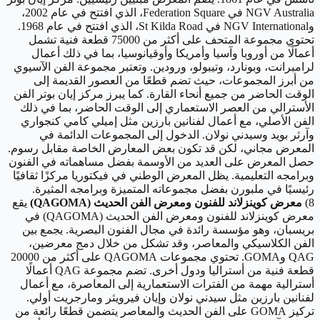
NGV Australia في Federation Square، الذي افتتح في عام 2002،
وNGV International في St Kilda Road، الذي افتتح في عام 1968.
تحتوي مجموعة المتحف على أكثر من 75000 قطعة فنية تشمل
أعمالًا من أوروبا وآسيا وأمريكا وأوقيانوسيا، بما في ذلك أعمال
لرامبرانت، وبونارد، وتيبولو، ورودين. وتعتبر مجموعة الفن الآسيوي
من أبرز المجموعات، حيث تضم قطعًا من العصور القديمة إلى
الوقت الحاضر من جميع أنحاء القارة. كما يبرز مركز إيان بوتر الفن
الأسترالي من العصر الاستعماري إلى الوقت الحاضر، بما في ذلك
الفن الأصلي، مع أعمال لفنانين بارزين مثل إميلي كامي كنجواري
وآرثر بويد وسيدني نولان. الدخول إلى المجموعات الدائمة في
المعرض مجاني، لكن قد تكون بعض المعارض الخاصة مقابل رسوم.
حصل المعرض على العديد من الأوسمة بفضل مساهماته في الفنون
وبرامجه التعليمية. يظل المعرض الوطني في فيكتوريا مركزًا ثقافيًا
رئيسيًا في ملبورن بفضل مجموعاته المتميزة وبرامجه المثيرة.
8)
معرض كوينزلاند للفنون ومعرض الفن الحديث (QAGOMA)
يقع
معرض كوينزلاند للفنون ومعرض الفن الحديث (QAGOMA) في
بريسبان، وهو مؤسسة رائدة في مجال الفنون البصرية. يجمع بين
الفن الكلاسيكي والمعاصر، وقد تشكل من خلال دمج معرضين،
QAG وGOMA. تحتوي مجموعات QAGOMA على أكثر من 20000
قطعة فنية من أستراليا ودول أخرى. تضم مجموعة QAG أعمالًا
أسترالية مهمة من الفترات الاستعمارية إلى المعاصرة، مع أعمال
لفنانين بارزين مثل سيدني نولان وإيان فيرويثر ومارجريت أولي.
تركيز GOMA على الفن الحديث والمعاصر يتضمن قطعًا رائعة من