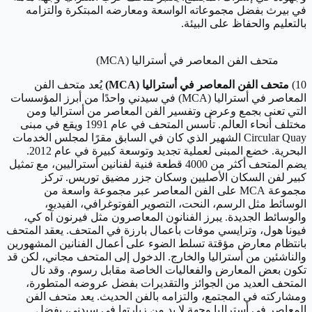
في بيرث بفضل مجموعاته الواسعة ومعارضه المبتكرة والتزامه
بالتعليم والحفاظ على البيئة.
متحف الفن المعاصر في أستراليا (MCA)
10)
متحف الفن المعاصر في أستراليا (MCA)
يُعد متحف الفن
المعاصر في أستراليا (MCA) في سيدني واحدًا من أبرز المؤسسات
التي تعنى بجمع وعرض وتفسير الفن المعاصر من أستراليا ومن
مختلف أنحاء العالم. تأسس المتحف في عام 1991 ويقع في مبنى
Circular Quay الشهير الذي كان في السابق مقرًا لمجلس الخدمات
البحرية. خضع المبنى لعملية تجديد وتوسعة كبيرة في عام 2012.
يضم المتحف أكثر من 4000 قطعة فنية لفنانين أستراليين، مع تمثيل
كبير لفن السكان الأصليين وسكان جزر مضيق توريس. تركز
مجموعة MCA على الفن المعاصر عبر مجموعة واسعة من
الوسائط مثل الرسم، النحت، التصوير الفوتوغرافي، الفيديو،
والوسائط الجديدة. يبرز الفنانون المعاصرون مثل فيرنون آه كي،
فيونا هول، وترايسي موفات بأعمال بارزة في المتحف. يعقد المتحف
بانتظام معارض مؤقتة تسلط الضوء على أعمال الفنانين المشهورين
والناشئين من أستراليا والخارج. الدخول إلى المتحف مجاني، لكن قد
تكون بعض المعارض والفعاليات الخاصة مقابل رسوم. وقد نال
المتحف العديد من الجوائز والتقديرات بفضل عروضه المتطورة،
ومشاركته في المجتمع، والتزامه بالفن الحديث. يعد متحف الفن
المعاصر في أستراليا وجهة لا بد من زيارتها في سيدني، بفضل