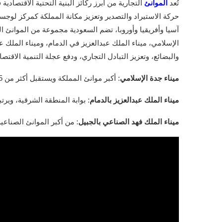
تُعد
الموانئ
التجارية من أبرز ركائز البنية التحتية الاقتصادي
حركة الاستيراد والتصدير وتعزيز مكانة المملكة كمركز لوج
آسيا وأفريقيا وأوروبا، تضم السعودية مجموعة من الموانئ ال
الإسلامي، ميناء الملك عبدالعزيز في الدمام، وميناء الملك 
والبضائع، وتعزيز التبادل التجاري، ودفع عجلة التنمية الاقتصاد
ميناء جدة الإسلامي
: أكبر موانئ المملكة ويستقبل أكثر من 75% من وارداتها البحرية، ويخدم الحجاج والمعتمرين.
ميناء الملك عبدالعزيز بالدمام
: بوابة المنطقة الشرقية، وير
ميناء الملك فهد الصناعي بالجبيل
: من أكبر الموانئ الصناعي