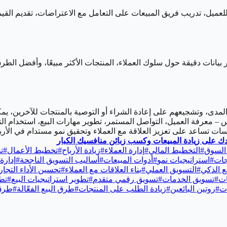
لجيد للعميل، تدريب فريق المبيعات على التعامل مع الاعتراضات، تقديم ا
CR) وبرامج التحليل يمكن أن يوفر بيانات دقيقة حول سلوك العملاء، المنتجات الأكثر مبيع
لة المدى، وتشجيعهم على إعادة الشراء أو التوصية بالمنتجات للآخرين،
 – معرفة العميل، التواصل المستمر، تطوير مهارات البيع، استخدام التكن
سات تساعد على تعزيز العلاقة مع العملاء وتحقيق نمو مستدام في الأربا
السوق
#
التخطيط المالي
#
إدارة العملاء
#
زيادة الأرباح
#
تخطيط الأعمال
#
ت
جات
#
استراتيجيات نمو
#
أدوات المبيعات
#
أساليب التسويق الناجحة
#
إدارة 
يع الذكي
#
التسويق العملي
#
بناء العلاقات مع العملاء
#
تحسين الأداء التجا
ات
#
تسويق الخدمات
#
تسويق رقمي متقدم
#
تطوير استراتيجيات البيع
#
تط
ات
#
روتين البائعين
#
زيادة الطلب على المنتجات
#
طرق البيع الفعّالة
#
طرق 