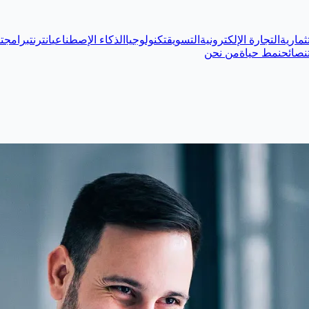
ثمارية
التجارة الإلكترونية
التسويق
تكنولوجيا
الذكاء الإصطناعي
انترنت
برامج
ت
نصائح
نمط حياة
من نحن