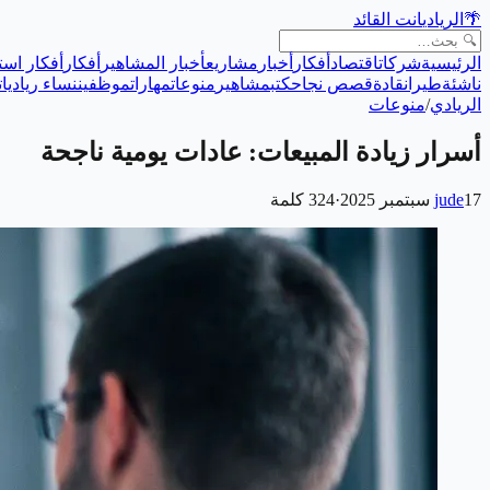
🌴
الريادي
انت القائد
الرئيسية
شركات
اقتصاد
أفكار
أخبار
مشاريع
أخبار المشاهير
أفكار
أفكار است
ناشئة
طيران
قادة
قصص نجاح
كتب
مشاهير
منوعات
مهارات
موظفين
نساء رياديات
الريادي
/
منوعات
أسرار زيادة المبيعات: عادات يومية ناجحة
17 سبتمبر 2025
jude
·
324
كلمة