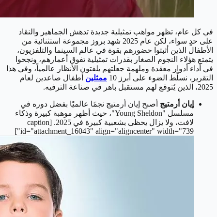
في كل عام، تظهر مواهب تمثيلية جديدة تدهش الجماهير والنقاد
على حدٍ سواء، لكن عام 2025 شهد بروز مجموعة استثنائية من
الأطفال الذين أثبتوا حضورهم بقوة في عالم السينما والتلفزيون،
يتمتع هؤلاء النجوم الصغار بقدرات تمثيلية تفوق أعمارهم، ونجحوا
في أداء أدوار معقدة وملهمة جعلتهم يلفتون الأنظار عالمياً، وفي هذا
التقرير، نسلّط الضوء على أبرز 10
ممثلين
أطفال صاعدين لعام
2025، الذين يُتوقع لهم مستقبل باهر في صناعة الترفيه.
إيان أرمتيج
أصبح إيان أرمتيج نجمًا عالميًا بفضل دوره في
مسلسل "Young Sheldon"، حيث أظهر موهبة كبيرة وذكاء
لافت، ولا يزال يحظى بشعبية كبيرة في 2025.
[caption
id="attachment_16043" align="aligncenter" width="739"]