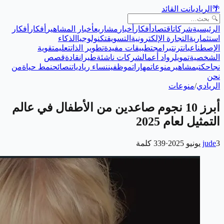
🌴
الريادي
انت القائد
الرئيسية
شركات
اقتصاد
أفكار
أخبار
مشاريع
أخبار المشاهير
أفكار
أفكار
استثمارية
التجارة الإلكترونية
التسويق
تكنولوجيا
الذكاء
الإصطناعي
انترنت
برامج
تطبيقات مفيدة
تطوير الذات
تعليم
تقوية
الشخصية
تمويل
رواد أعمال
شركات ناشئة
طيران
قادة
قصص
نجاح
كتب
مشاهير
منوعات
مهارات
موظفين
نساء رياديات
نصائح
نمط حياة
من
نحن
الريادي
/
منوعات
أبرز 10 نجوم صاعدين من الأطفال في عالم
التمثيل لعام 2025
3 يونيو 2025
jude
·
339
كلمة