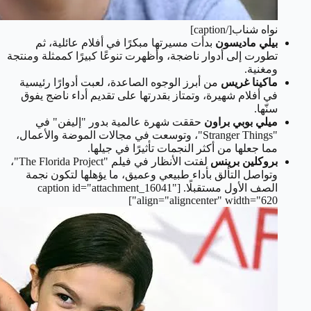
نواه شناب[/caption]
بيلي ماديسون
بدأت مسيرتها مبكرًا في أفلام عائلية، ثم
تطورت إلى أدوار ناضجة، وأظهرت تنوعًا كبيرًا كممثلة ومنتجة
ومغنية.
ماكينا غريس
من أبرز الوجوه الصاعدة، لعبت أدوارًا رئيسية
في أفلام شهيرة، وتمتاز بقدرتها على تقديم أداء ناضج يفوق
سنّها.
ميلي بوبي براون
حققت شهرة عالمية بدور "إليفن" في
"Stranger Things"، وتوسعت في مجالات الموضة والأعمال،
مما جعلها من أكثر النجمات تأثيرًا في جيلها.
بروكلين برينس
لفتت الأنظار في فيلم "The Florida Project"،
وتواصل التألق بأداء طبيعي وعميق، ما يؤهلها لتكون نجمة
الصف الأول مستقبلًا.
[caption id="attachment_16041"
align="aligncenter" width="620"]