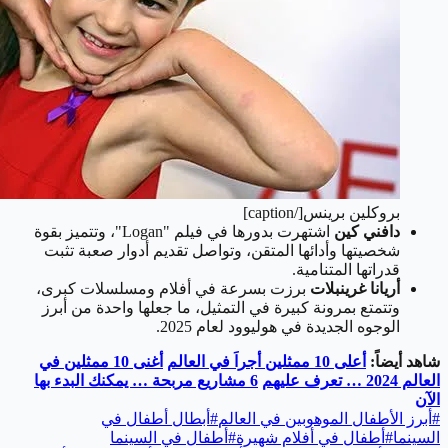
بروكلين برينس[/caption]
دافني كين
اشتهرت بدورها في فيلم "Logan"، وتتميز بقوة
شخصيتها وأدائها المتقن، وتواصل تقديم أدوار صعبة تثبت
قدراتها المتنامية.
أريانا غرينبلات
برزت بسرعة في أفلام ومسلسلات كبرى،
وتتمتع بمرونة كبيرة في التمثيل، ما جعلها واحدة من أبرز
الوجوه الجديدة في هوليوود لعام 2025.
شاهد أيضاً:
أعلى 10 ممثلين أجراَ في العالم
أغنى 10 ممثلين في
العالم 2024 … تعرف عليهم
6 مشاريع مربحة … يمكنك البدء بها
الآن
#
أبرز الأطفال الموهوبين في العالم
#
أبطال أطفال في
السينما
#
أطفال في أفلام شهيرة
#
أطفال في السينما