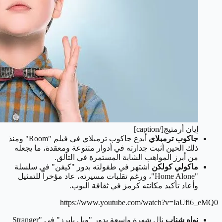
إيان أرمتيج[/caption]
جاكوب ترمبلاي
أبدع جاكوب ترمبلاي في فيلم "Room" ومنذ
ذلك الحين أثبت جدارته في أدوار متنوعة ومعقدة، ما يجعله
من أبرز المواهب الشابة المستمرة في التألق.
ماكولي كولكن
اشتهر في طفولته بدور "كيفن" في سلسلة
"Home Alone"، ورغم تقلبات مسيرته، عاد مؤخراً للتمثيل
وأعاد تأكيد مكانته كرمز في ثقافة البوب.
https://www.youtube.com/watch?v=IaUfi6_eMQ0
نواه شناب
نال شهرة واسعة بدور "ويل بايرز" في "Stranger