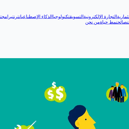
ثمارية
التجارة الإلكترونية
التسويق
تكنولوجيا
الذكاء الإصطناعي
انترنت
برامج
ت
نصائح
نمط حياة
من نحن