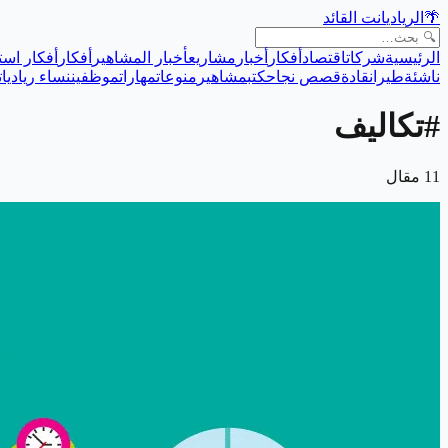
🌴
الريادي
انت القائد
الرئيسية
شركات
اقتصاد
أفكار
أخبار
مشاريع
أخبار المشاهير
أفكار
أفكار است
ناشئة
طيران
قادة
قصص نجاح
كتب
مشاهير
منوعات
مهارات
موظفين
نساء رياديات
#
تكاليف
11
مقال