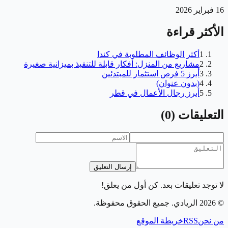
16 فبراير 2026
الأكثر قراءة
1
أكثر الوظائف المطلوبة في كندا
2
مشاريع من المنزل: أفكار قابلة للتنفيذ بميزانية صغيرة
3
أبرز 5 فرص استثمار للمبتدئين
4
(بدون عنوان)
5
أبرز رجال الأعمال في قطر
التعليقات
(
0
)
إرسال التعليق
لا توجد تعليقات بعد. كن أول من يعلق!
©
2026
الريادي
. جميع الحقوق محفوظة.
من نحن
RSS
خريطة الموقع