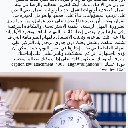
التوازن في الأعباء، ولكن أيضًا لتعزيز الفعالية والرضا في بيئة
العمل.
2- تحديد أولويات العمل
تحديد أولويات العمل يعني القدرة
على ترتيب المسؤوليات بناءً على أهميتها والعوامل المؤثرة في
القرار، ويجب أن يعتمد هذا التحديد على عدة عوامل، من بينها مدى
الضرورة، المهل الزمنية، الأهمية الاستراتيجية، والمكافأة المرتقبة،
وفي بداية اليوم، يفضل إعداد قائمة بالمهام الملحة وتحديد الأولويات
بناءً على تلك القاعدة، وتجنب الانشغال بالمهام الغير هامة التي قد
تشتت انتباهك وتشغل وقتك دون جدوى، ويجدر بك التركيز على
المهام العاجلة التي يجب إنجازها في نفس اليوم، حيث يمكن أن
يؤدي تأجيلها إلى تراكم المشكلات وتأثير سلبي على إنتاجيتك.
بمعرفة أولوياتك، ستكون قادرًا على إدارة وقتك بفعالية وتحسين
جودة عملك. [caption id="attachment_4308" align="alignnone"
width="1024"]