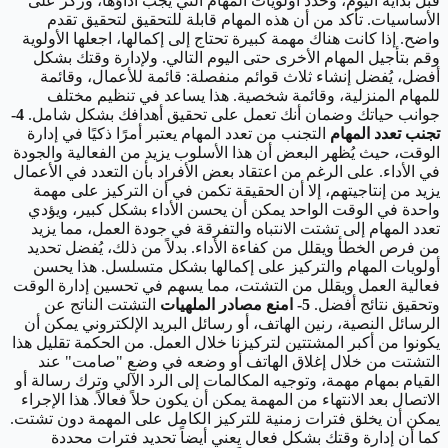
قبل بداية اليوم، وحدد أولويات المهام التي يجب أداؤها، وركز على
الأساسيات. تأكد من أن هذه المهام قابلة للتحقيق لتحقيق تقدم
واضح. إذا كانت هناك مهمة كبيرة تحتاج إلى إكمالها، اجعلها الأولوية
وقم بتأجيل المهام الأخرى حتى اليوم التالي. ولإدارة وقتك بشكل
أفضل، يُفضل إنشاء ثلاث قوائم منفصلة: قائمة للأعمال، وقائمة
للمهام المنزلية، وقائمة شخصية. هذا يساعد في تنظيم مختلف
جوانب حياتك وضمان أنك تعمل على تحقيق أهدافك بشكل شامل.
4-
تجنب تعدد المهام
التجنب من تعدد المهام يعتبر أمرًا ذكيًا في إدارة
الوقت، حيث يُظهر البعض أن هذا الأسلوب يزيد من الفعالية والجودة
في الأداء. على الرغم من اعتقاد بعض الأفراد بأن التعدد في الأعمال
يزيد من إنتاجيتهم، إلا أن الحقيقة تكمن في أن التركيز على مهمة
واحدة في الوقت الواحد يمكن أن يحسن الأداء بشكل كبير، ويؤدي
تعدد المهام إلى تشتت الانتباه والتفرقة في جودة العمل، مما يزيد
من فرص الخطأ ويقلل من كفاءة الأداء. بدلاً من ذلك، يُفضل تحديد
أولويات المهام والتركيز على إكمالها بشكل متسلسل. هذا يحسن
فعالية العمل ويقلل من التشتت، مما يسهم في تحسين إدارة الوقت
وتحقيق نتائج أفضل.
5- امنع مصادر الملهيات
التشتت الناتج عن
الرسائل النصية، رنين الهاتف، أو رسائل البريد الإلكتروني يمكن أن
يكونوا من أكبر المشتتين لتركيزنا خلال العمل. من الحكمة تقليل هذا
التشتت من خلال إغلاق الهاتف أو وضعه في وضع "صامت" عند
القيام بمهام مهمة، وتوجيه المكالمات إلى الرد الآلي وترك رسالة أو
الاتصال بعد الانتهاء من المهمة يمكن أن يكون حلاً فعالاً. هذا الإجراء
يمكن أن يخلق فترات زمنية للتركيز الكامل على المهمة دون تشتت.
كما أن إدارة وقتك بشكل فعال يعني أيضاً تحديد فترات محددة