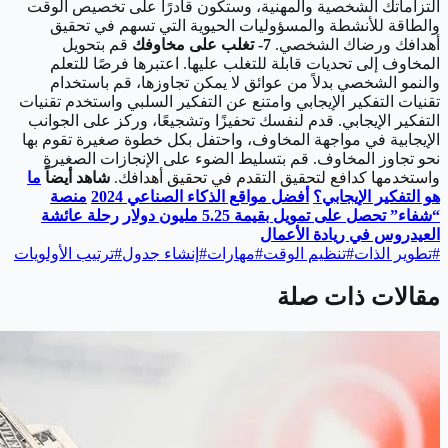
التزاماتك الشخصية والمهنية، وستكون قادرًا على تخصيص الوقت
والطاقة للأنشطة والمسؤوليات الحيوية التي تسهم في تحقيق
أهدافك ورضاك الشخصي.
7- تغلب على مخاوفك
قم بتحويل
المخاوف إلى تحديات قابلة للتغلب عليها. اعتبرها فرصًا للتعلم
والنمو الشخصي بدلاً من عوائق لا يمكن تجاوزها، قم باستخدام
تقنيات التفكير الإيجابي وامتنع عن التفكير السلبي واستخدم تقنيات
التفكير الإيجابي. قدم لنفسك تحفيزًا وتشجيعًا، وركز على الجوانب
الإيجابية في مواجهة المخاوف، واحتفل بكل خطوة صغيرة تقوم بها
نحو تجاوز المخاوف. قم بتسليط الضوء على الإنجازات الصغيرة
واستخدمها كدافع لتحقيق التقدم في تحقيق أهدافك.
شاهد أيضاً
ما
هو التفكير الإيجابي؟
أفضل مواقع الذكاء الصناعي 2024
منصة
“شفاء” تحصل على تمويل بقيمة 5.25 مليون دولار
رحلة عائشة
العيدروس في ريادة الأعمال
#
تطوير الذات
#
تنظيم الوقت
#
مهارات
#
إنشاء جدول
#
ترتيب الأولويات
مقالات ذات صلة