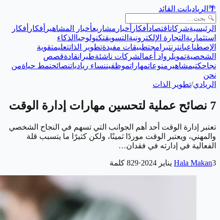
🌴
الريادي
انت القائد
الرئيسية
شركات
اقتصاد
أفكار
أخبار
مشاريع
أخبار المشاهير
أفكار
أفكار
استثمارية
التجارة الإلكترونية
التسويق
تكنولوجيا
الذكاء
الإصطناعي
انترنت
برامج
تطبيقات مفيدة
تطوير الذات
تعليم
تقوية
الشخصية
تمويل
رواد أعمال
شركات ناشئة
طيران
قادة
قصص
نجاح
كتب
مشاهير
منوعات
مهارات
موظفين
نساء رياديات
نصائح
نمط حياة
من
نحن
الريادي
/
تطوير الذات
7 نصائح عملية لتحسين مهارات إدارة الوقت
تعتبر إدارة الوقت أحد أهم الجوانب التي تسهم في النجاح الشخصي
والمهني، ويعتبر الوقت موردًا ثمينًا، ولكن كثيرًا ما يتسبب قلة
الفعالية في إدارته في فقدان…
3 يناير 2024
Hala Makan
·
829
كلمة