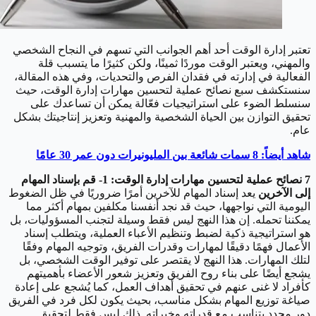
تعتبر إدارة الوقت أحد أهم الجوانب التي تسهم في النجاح الشخصي
والمهني، ويعتبر الوقت موردًا ثمينًا، ولكن كثيرًا ما يتسبب قلة
الفعالية في إدارته في فقدان الفرص والتحديات، وفي هذه المقالة،
سنستكشف سبع نصائح عملية لتحسين مهارات إدارة الوقت، حيث
سنسلط الضوء على استراتيجيات فعّالة يمكن أن تساعدك على
تحقيق التوازن بين الحياة الشخصية والمهنية وتعزيز إنتاجيتك بشكل
عام.
شاهد أيضاً: 8 سمات شائعة بين المليونيرات دون عمر 30 عامًا
7 نصائح عملية لتحسين مهارات إدارة الوقت:
1- قم بإسناد المهام
إلى الآخرين
يعد إسناد المهام للآخرين أمرًا ضروريًا في ظل الضغوط
اليومية التي نواجهها، حيث قد نجد أنفسنا مكلفين بمهام أكثر مما
يمكننا تحمله. إن هذا النهج ليس فقط وسيلة لتجنب المسؤوليات، بل
هو استراتيجية ذكية لضبط وتنظيم الأعباء العملية، ويتطلب إسناد
الأعمال فهمًا دقيقًا لمهارات وقدرات الفريق، وتوجيه المهام وفقًا
لتلك المهارات. هذا النهج لا يقتصر على توفير الوقت الشخصي، بل
يشجع أيضًا على بناء روح الفريق وتعزيز شعور الأعضاء بأهميتهم
كأفراد لا غنى عنهم في تحقيق أهداف العمل، كما يُشجع على إعادة
صياغة توزيع المهام بشكل مناسب، بحيث يكون لكل فرد في الفريق
دور محدد يتناسب مع قدراته وخبراته. ذلك ليس فقط لتحقيق