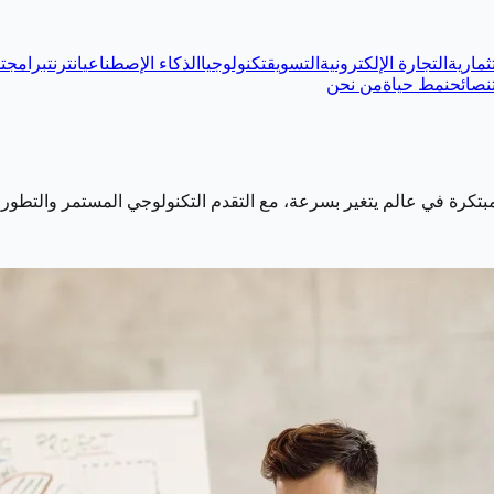
ثمارية
التجارة الإلكترونية
التسويق
تكنولوجيا
الذكاء الإصطناعي
انترنت
برامج
ت
نصائح
نمط حياة
من نحن