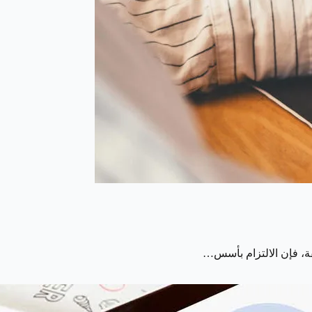
قة، فإن الالتزام بأسس…