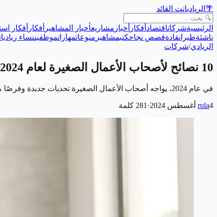
🌴
الريادي
انت القائد
الرئيسية
شركات
اقتصاد
أفكار
أخبار
مشاريع
أخبار المشاهير
أفكار
أفكار است
ناشئة
طيران
قادة
قصص نجاح
كتب
مشاهير
منوعات
مهارات
موظفين
نساء رياديات
الريادي
/
شركات
10 نصائح لأصحاب الأعمال الصغيرة لعام 2024
في عام 2024، يواجه أصحاب الأعمال الصغيرة تحديات جديدة وفرصًا مبتكرة في عالم يتغير بسرعة، مع التقدم التكنولوجي المستمر والتطورات في السوق العالمية، يصبح من…
4 أغسطس 2024
rula
·
281
كلمة