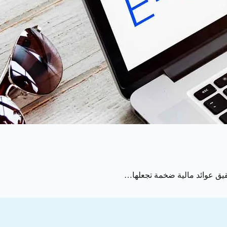
قيق عوائد مالية ضخمة تجعلها…