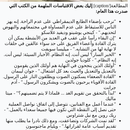
المطالعة[/caption]
إليك بعض الاقتباسات الملهمة من الكتب التي
صدرت هذا العام:
"نرحب بإضفاء الطابع الديمقراطي على عدم الراحة. إنه يهز
الناس للاستيقاظ على عدم المساواة في مجتمعاتهم والنهوض
لتحديهم." - كينجي يوشينو وديفيد غلاسكو
"إن البقاء رأسا على عقب في العديد من الأنشطة يمكن أن
يترك القادة وأعضاء الفريق على حد سواء عالقين في حلقات
لا نهاية لها من التشابه." - ميليسا سويفت
"الخبر السار؟ ليس أنت. إنه النظام. الأخبار السيئة: ليس أنت.
إنه النظام." - كلوديا جولدين
"أولئك الذين ينجحون في النهاية هم أولئك الذين يقومون
بالتعديل والتعديل والعبث بعد كل اشتعال." - جوان ليبمان
"القادة الضعفاء يسكتون الصوت ويطلقون النار على الرسول.
القادة الأقوياء يرحبون بالصوت ويشكرون الرسول." - آدم
جرانت
"ابدأ بالتحقق من تقويم الغد ... فلماذا لا يتم تضمينهم؟" - ميتا
ماليك
"عندما أعمل مع الفنانين، نتوصل إلى اتفاق: نواصل العملية
حتى نصل إلى النقطة التي نكون فيها جميعا سعداء بالعمل." -
ريك روبن مع نيل شتراوس
"لقد نمت الشركات وتضاعفت، ومع ذلك نادرا ما يطلب منها
تقديم أسباب عامة لقراراتها." - ويليام ماجنوسون