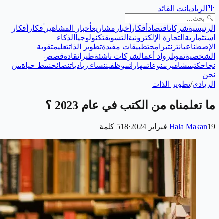
🌴
الريادي
انت القائد
الرئيسية
شركات
اقتصاد
أفكار
أخبار
مشاريع
أخبار المشاهير
أفكار
أفكار
استثمارية
التجارة الإلكترونية
التسويق
تكنولوجيا
الذكاء
الإصطناعي
انترنت
برامج
تطبيقات مفيدة
تطوير الذات
تعليم
تقوية
الشخصية
تمويل
رواد أعمال
شركات ناشئة
طيران
قادة
قصص
نجاح
كتب
مشاهير
منوعات
مهارات
موظفين
نساء رياديات
نصائح
نمط حياة
من
نحن
الريادي
/
تطوير الذات
ما تعلمناه من الكتب في عام 2023 ؟
19 فبراير 2024
Hala Makan
·
518
كلمة