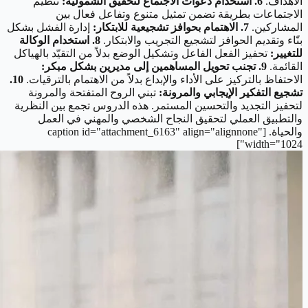
الأهداف.
6. استخدام دعوات الاجتماع لتحقيق الشمولية:
تنظيم
الاجتماعات بطريقة تضمن تمثيل متنوع وتفاعل فعال بين
المشاركين.
7. الاهتمام بحوافز تشجيعية للابتكار:
إدارة الفشل بشكل
بنّاء وتقديم الحوافز لتشجيع التجريب والابتكار.
8. استخدام الوكالة
للتغيير:
تحفيز الفعل الفاعل وتشكيل الوضع بدلاً من التقيّد بالهياكل
القائمة.
9. تجنب تحويل المساهمين إلى مديرين بشكل مبكر:
الاحتفاظ بالتركيز على الأداء والإبداع بدلاً من الاهتمام بالترقيات.
10.
تشجيع التفكير الإيجابي والمرونة:
تبني الروح المتفتحة والمرونة
لتحفيز التجديد والتحسين المستمر. هذه الدروس تجمع بين النظرية
والتطبيق العملي لتحقيق النجاح الشخصي والمهني في العمل
والحياة. [caption id="attachment_6163" align="alignnone"
width="1024"]