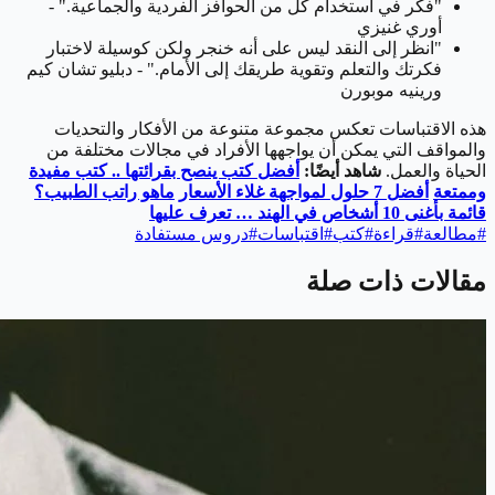
"فكر في استخدام كل من الحوافز الفردية والجماعية." -
أوري غنيزي
"انظر إلى النقد ليس على أنه خنجر ولكن كوسيلة لاختبار
فكرتك والتعلم وتقوية طريقك إلى الأمام." - دبليو تشان كيم
ورينيه موبورن
هذه الاقتباسات تعكس مجموعة متنوعة من الأفكار والتحديات
والمواقف التي يمكن أن يواجهها الأفراد في مجالات مختلفة من
الحياة والعمل.
شاهد أيضًا:
أفضل كتب ينصح بقرائتها .. كتب مفيدة
وممتعة
أفضل 7 حلول لمواجهة غلاء الأسعار
ماهو راتب الطبيب؟
قائمة بأغنى 10 أشخاص في الهند … تعرف عليها
#
مطالعة
#
قراءة
#
كتب
#
اقتباسات
#
دروس مستفادة
مقالات ذات صلة