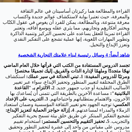
القراءة والمطالعة هما ركيزتان أساسيتان في عالم الثقافة
والمعرفة، حيث تعتبرا بوابة لاستكشاف عوالم جديدة واكتساب
معرفة متنوعة، وبالمطالعة، يمكن للفرد أن يغوص في عقول الكتّاب
ويختبر أفكارهم وتجاربهم، مما يثري عقله ويوسع آفاقه، وتعتبر
القراءة تمريناً للعقل يساعده على تحسين التركيز وتنمية الذاكرة
وتطوير المهارات اللغوية، إنها عملية تشجع على التفكير النقدي
وتعزز الإبداع والتخيل.
شاهد أيضاً: 4 وسائل رئيسية لبناء علامتك التجارية الشخصية
تجسد الدروس المستفادة من الكتب التي قرأتها خلال العام الماضي
نهجًا متجددًا وملهمًا لإدارة الذات والفريق. إليك تجميعًا مختصرًا
ومرتبًا للدروس المفيدة:
1. تبني الحداثة في سير عملك:
استكشاف
الطرق المختلفة لتغيير المنظور وتحفيز الإبداع، سواء عبر تغيير
الأساليب التقليدية أو جذب جمهور جديد.
2. الالتزام بـ "القاعدة
البلاتينية":
مساعدة الآخرين بالطريقة التي تتمنى أن يُساعدك بها
الآخرون، والاهتمام بمتطلباتهم واحتياجاتهم.
3. التدريب على الإعداد
العكسي:
توجيه الجهود نحو تغيير الثقافة المؤسسية وضمان استعداد
الزملاء والمدراء لمساعدتهم.
4. إزالة حواجز الحماية لتعزيز الإبداع:
تشجيع التفكير المبتكر عن طريق خلق بيئة تسمح بحرية التفكير
والتجريب.
5. تحفيز التقييم والتحسين المستمر:
استخدام تقييم
مدروس على مقياس من واحد إلى عشرة لتحفيز التطور وتحقيق