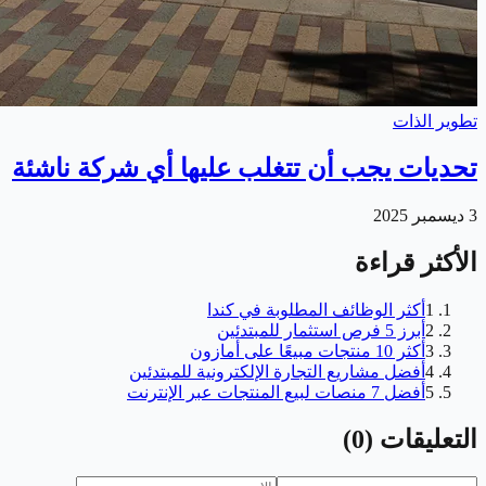
تطوير الذات
تحديات يجب أن تتغلب عليها أي شركة ناشئة
3 ديسمبر 2025
الأكثر قراءة
1
أكثر الوظائف المطلوبة في كندا
2
أبرز 5 فرص استثمار للمبتدئين
3
أكثر 10 منتجات مبيعًا على أمازون
4
أفضل مشاريع التجارة الإلكترونية للمبتدئين
5
أفضل 7 منصات لبيع المنتجات عبر الإنترنت
التعليقات
(
0
)