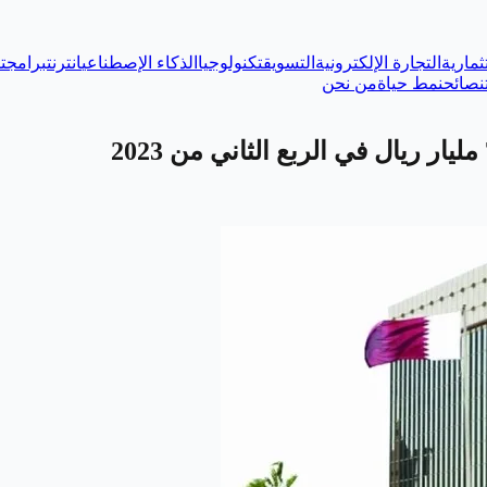
ثمارية
التجارة الإلكترونية
التسويق
تكنولوجيا
الذكاء الإصطناعي
انترنت
برامج
ت
نصائح
نمط حياة
من نحن