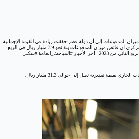
جاري، حيث يُشير فائض ميزان المدفوعات إلى أن دولة قطر حققت زيادة في القيمة الإجمالية
للبضائع والخدمات التي تصدّرتها عن القيمة الإجمالية للبضائع والخدمات التي استوردتها في الربع الثاني من عام 2023. حيث أعلن بنك قطر المركزي أن فائض ميزان المدفوعات بلغ نحو 7.9 مليار ريال في الربع