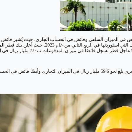
اقتصاد القطري إلى تحقيق نحو 59.6 مليار ريال فائض في الميزان السلعي وفائض في الحساب ال
 إلى حوالي 31.3 مليار ريال.