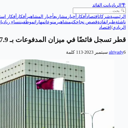
🌴
الريادي
انت القائد
الرئيسية
شركات
اقتصاد
أفكار
أخبار
مشاريع
أخبار المشاهير
أفكار
أفكار است
ناشئة
طيران
قادة
قصص نجاح
كتب
مشاهير
منوعات
مهارات
موظفين
نساء رياديات
الريادي
/
اقتصاد
قطر تسجل فائضًا في ميزان المدفوعات بـ 7.9 مليار ريال في الربع الثاني من 2023
6 سبتمبر 2023
alriyady
·
113
كلمة