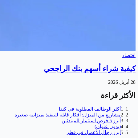
اقتصاد
كيفية شراء أسهم بنك الراجحي
28 أبريل 2026
الأكثر قراءة
1
أكثر الوظائف المطلوبة في كندا
2
مشاريع من المنزل: أفكار قابلة للتنفيذ بميزانية صغيرة
3
أبرز 5 فرص استثمار للمبتدئين
4
(بدون عنوان)
5
أبرز رجال الأعمال في قطر