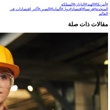
#
أمريكا
#
الهند
#
اليابان
#
المملكة
المتحدة
#
فرنسا
#
اقتصاد
#
دول
#
ألمانيا
#
الصين
#
أكبر اقتصادات في
العالم
مقالات ذات صلة