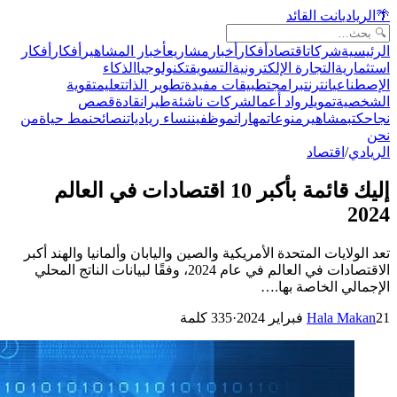
🌴
الريادي
انت القائد
الرئيسية
شركات
اقتصاد
أفكار
أخبار
مشاريع
أخبار المشاهير
أفكار
أفكار
استثمارية
التجارة الإلكترونية
التسويق
تكنولوجيا
الذكاء
الإصطناعي
انترنت
برامج
تطبيقات مفيدة
تطوير الذات
تعليم
تقوية
الشخصية
تمويل
رواد أعمال
شركات ناشئة
طيران
قادة
قصص
نجاح
كتب
مشاهير
منوعات
مهارات
موظفين
نساء رياديات
نصائح
نمط حياة
من
نحن
الريادي
/
اقتصاد
إليك قائمة بأكبر 10 اقتصادات في العالم
2024
تعد الولايات المتحدة الأمريكية والصين واليابان وألمانيا والهند أكبر
الاقتصادات في العالم في عام 2024، وفقًا لبيانات الناتج المحلي
الإجمالي الخاصة بها.…
21 فبراير 2024
Hala Makan
·
335
كلمة