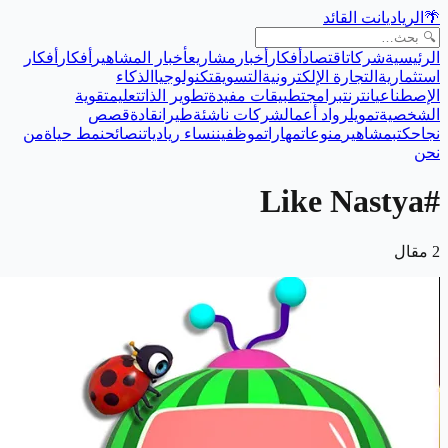
🌴
الريادي
انت القائد
الرئيسية
شركات
اقتصاد
أفكار
أخبار
مشاريع
أخبار المشاهير
أفكار
أفكار
استثمارية
التجارة الإلكترونية
التسويق
تكنولوجيا
الذكاء
الإصطناعي
انترنت
برامج
تطبيقات مفيدة
تطوير الذات
تعليم
تقوية
الشخصية
تمويل
رواد أعمال
شركات ناشئة
طيران
قادة
قصص
نجاح
كتب
مشاهير
منوعات
مهارات
موظفين
نساء رياديات
نصائح
نمط حياة
من
نحن
Like Nastya
#
2
مقال