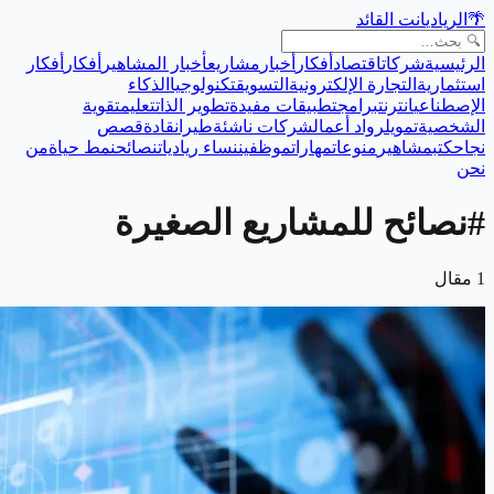
🌴
الريادي
انت القائد
الرئيسية
شركات
اقتصاد
أفكار
أخبار
مشاريع
أخبار المشاهير
أفكار
أفكار
استثمارية
التجارة الإلكترونية
التسويق
تكنولوجيا
الذكاء
الإصطناعي
انترنت
برامج
تطبيقات مفيدة
تطوير الذات
تعليم
تقوية
الشخصية
تمويل
رواد أعمال
شركات ناشئة
طيران
قادة
قصص
نجاح
كتب
مشاهير
منوعات
مهارات
موظفين
نساء رياديات
نصائح
نمط حياة
من
نحن
#
نصائح للمشاريع الصغيرة
1
مقال