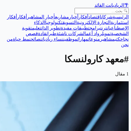
🌴
الريادي
انت القائد
الرئيسية
شركات
اقتصاد
أفكار
أخبار
مشاريع
أخبار المشاهير
أفكار
أفكار
استثمارية
التجارة الإلكترونية
التسويق
تكنولوجيا
الذكاء
الإصطناعي
انترنت
برامج
تطبيقات مفيدة
تطوير الذات
تعليم
تقوية
الشخصية
تمويل
رواد أعمال
شركات ناشئة
طيران
قادة
قصص
نجاح
كتب
مشاهير
منوعات
مهارات
موظفين
نساء رياديات
نصائح
نمط حياة
من
نحن
#
معهد كارولنسكا
1
مقال