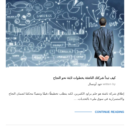
كيف تبدأ شركتك الناشئة بخطوات ثابتة نحو النجاح
written by
جود أونسال
إطلاق شركة ناشئة هو حلم يراود الكثيرين، لكنه يتطلب تخطيطًا دقيقًا وتنفيذًا محكمًا لضمان النجاح
والاستمرارية في سوق مليء بالتحديات، …
CONTINUE READING