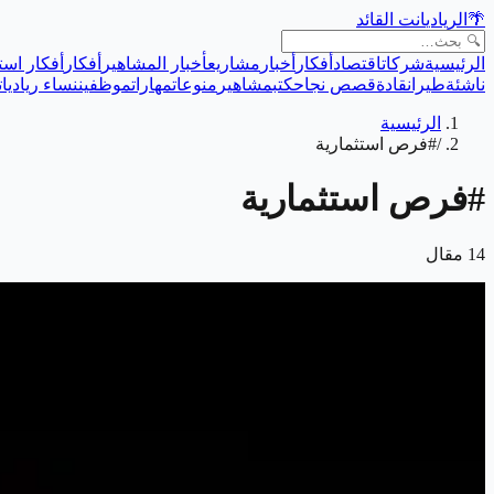
🌴
الريادي
انت القائد
الرئيسية
شركات
اقتصاد
أفكار
أخبار
مشاريع
أخبار المشاهير
أفكار
أفكار است
ناشئة
طيران
قادة
قصص نجاح
كتب
مشاهير
منوعات
مهارات
موظفين
نساء رياديات
الرئيسية
/
#فرص استثمارية
#
فرص استثمارية
14
مقال