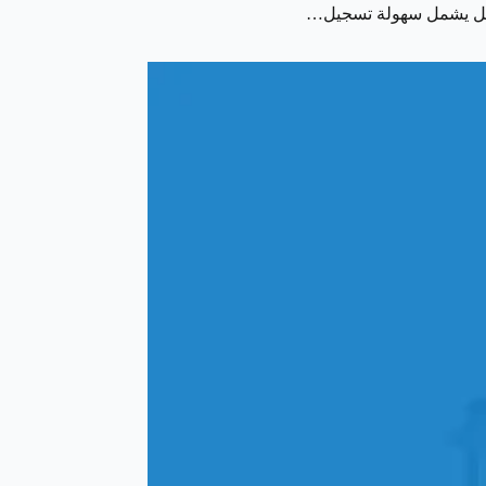
ط. بل يشمل سهولة تسجيل…