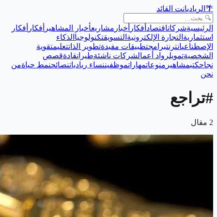
🌴
الريادي
انت القائد
الرئيسية
شركات
اقتصاد
أفكار
أخبار
مشاريع
أخبار المشاهير
أفكار
أفكار
استثمارية
التجارة الإلكترونية
التسويق
تكنولوجيا
الذكاء
الإصطناعي
انترنت
برامج
تطبيقات مفيدة
تطوير الذات
تعليم
تقوية
الشخصية
تمويل
رواد أعمال
شركات ناشئة
طيران
قادة
قصص
نجاح
كتب
مشاهير
منوعات
مهارات
موظفين
نساء رياديات
نصائح
نمط حياة
من
نحن
#
تراجع
2
مقال