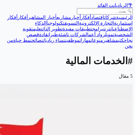
🌴
الريادي
انت القائد
الرئيسية
شركات
اقتصاد
أفكار
أخبار
مشاريع
أخبار المشاهير
أفكار
أفكار
استثمارية
التجارة الإلكترونية
التسويق
تكنولوجيا
الذكاء
الإصطناعي
انترنت
برامج
تطبيقات مفيدة
تطوير الذات
تعليم
تقوية
الشخصية
تمويل
رواد أعمال
شركات ناشئة
طيران
قادة
قصص
نجاح
كتب
مشاهير
منوعات
مهارات
موظفين
نساء رياديات
نصائح
نمط حياة
من
نحن
#
الخدمات المالية
5
مقال