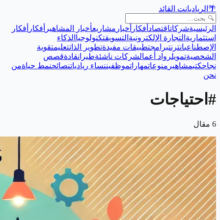
🌴
الريادي
انت القائد
الرئيسية
شركات
اقتصاد
أفكار
أخبار
مشاريع
أخبار المشاهير
أفكار
أفكار
استثمارية
التجارة الإلكترونية
التسويق
تكنولوجيا
الذكاء
الإصطناعي
انترنت
برامج
تطبيقات مفيدة
تطوير الذات
تعليم
تقوية
الشخصية
تمويل
رواد أعمال
شركات ناشئة
طيران
قادة
قصص
نجاح
كتب
مشاهير
منوعات
مهارات
موظفين
نساء رياديات
نصائح
نمط حياة
من
نحن
#
احتياجات
6
مقال