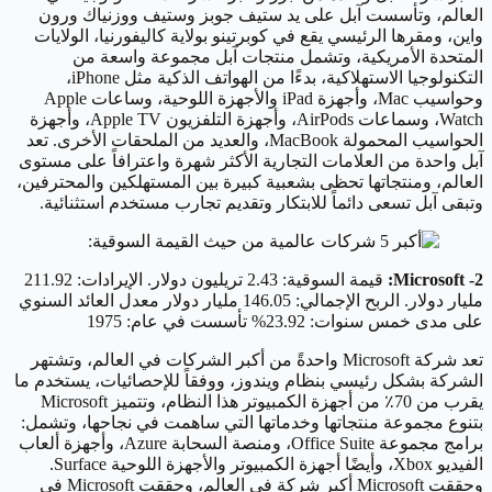
العالم، وتأسست آبل على يد ستيف جوبز وستيف ووزنياك ورون
واين، ومقرها الرئيسي يقع في كوبرتينو بولاية كاليفورنيا، الولايات
المتحدة الأمريكية، وتشمل منتجات آبل مجموعة واسعة من
التكنولوجيا الاستهلاكية، بدءًا من الهواتف الذكية مثل iPhone،
وحواسيب Mac، وأجهزة iPad والأجهزة اللوحية، وساعات Apple
Watch، وسماعات AirPods، وأجهزة التلفزيون Apple TV، وأجهزة
الحواسيب المحمولة MacBook، والعديد من الملحقات الأخرى. تعد
آبل واحدة من العلامات التجارية الأكثر شهرة واعترافاً على مستوى
العالم، ومنتجاتها تحظى بشعبية كبيرة بين المستهلكين والمحترفين،
وتبقى آبل تسعى دائماً للابتكار وتقديم تجارب مستخدم استثنائية.
2- Microsoft:
قيمة السوقية: 2.43 تريليون دولار. الإيرادات: 211.92
مليار دولار. الربح الإجمالي: 146.05 مليار دولار معدل العائد السنوي
على مدى خمس سنوات: 23.92% تأسست في عام: 1975
تعد شركة Microsoft واحدةً من أكبر الشركات في العالم، وتشتهر
الشركة بشكل رئيسي بنظام ويندوز، ووفقاً للإحصائيات، يستخدم ما
يقرب من 70٪ من أجهزة الكمبيوتر هذا النظام، وتتميز Microsoft
بتنوع مجموعة منتجاتها وخدماتها التي ساهمت في نجاحها، وتشمل:
برامج مجموعة Office Suite، ومنصة السحابة Azure، وأجهزة ألعاب
الفيديو Xbox، وأيضًا أجهزة الكمبيوتر والأجهزة اللوحية Surface.
وحققت Microsoft أكبر شركة في العالم، وحققت Microsoft في