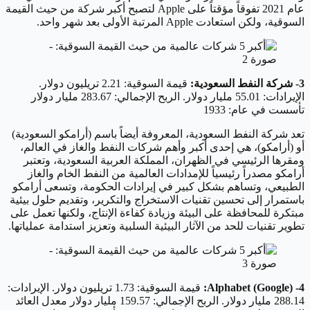
عام 2021 تفوقاً مؤقتاً على Apple لتصبح أكبر شركة من حيث القيمة
السوقية، ولكن استعادت Apple المرتبة الأولى بعد شهر واحد.
3- شركة النفط السعودية:
قيمة السوقية: 2.21 تريليون دولار.
الإيرادات: 55.01 مليار دولار. الربح الإجمالي: 283.67 مليار دولار
تأسست في عام: 1933
تعد شركة النفط السعودية، المعروفة أيضاً باسم (أرامكو السعودية)
أو (أرامكو)، هي إحدى أكبر وأهم شركات النفط والغاز في العالم،
ومقرها الرئيسي في الظهران، المملكة العربية السعودية، وتعتبر
أرامكو مصدراً رئيسياً للإمدادات العالمية من النفط الخام والغاز
الطبيعي، وتساهم بشكل كبير في إيرادات الحكومة، وتسعى أرامكو
باستمرار إلى تحسين تقنيات الاستخراج والتكرير، وتقديم حلول بيئية
مبتكرة للمحافظة على البيئة وزيادة كفاءة الإنتاج، ولكنها تعمل على
تطوير تقنيات للحد من الآثار البيئية السلبية وتعزيز استدامة عملياتها.
4- Alphabet (Google):
قيمة السوقية: 1.73 تريليون دولار. الإيرادات:
288.14 مليار دولار. الربح الإجمالي: 159.57 مليار دولار معدل العائد