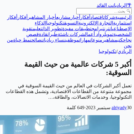
🌴
الريادي
انت القائد
الرئيسية
شركات
اقتصاد
أفكار
أخبار
مشاريع
أخبار المشاهير
أفكار
أفكار
استثمارية
التجارة الإلكترونية
التسويق
تكنولوجيا
الذكاء
الإصطناعي
انترنت
برامج
تطبيقات مفيدة
تطوير الذات
تعليم
تقوية
الشخصية
تمويل
رواد أعمال
شركات ناشئة
طيران
قادة
قصص
نجاح
كتب
مشاهير
منوعات
مهارات
موظفين
نساء رياديات
نصائح
نمط حياة
من
نحن
الريادي
/
تكنولوجيا
أكبر 5 شركات عالمية من حيث القيمة
السوقية:
تعمل أكبر الشركات في العالم من حيث القيمة السوقية في
مجموعة متنوعة من القطاعات الاقتصادية، وتشمل هذه القطاعات
التكنولوجيا، وخدمات الاتصالات، والطاقة،…
30 سبتمبر 2023
alriyady
·
649
كلمة