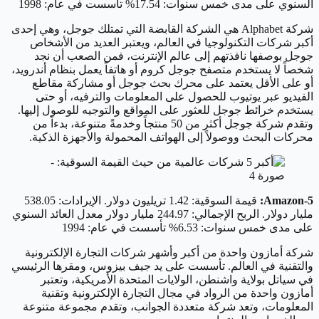
السنوي على مدى خمس سنوات: 17.54% تأسست في عام: 1998
شركة Alphabet هي الشركة القابضة التي تمتلك جوجل، وهي إحدى
أكبر شركات التكنولوجيا في العالم، ويعتبر العديد من الأشخاص
جوجل بوصفها نافذتهم إلى عالم الإنترنت، فمن الصعب أن نجد
شخصاً لا يستخدم متصفح جوجل كروم أو هاتفاً يعمل بنظام أندرويد،
أو على الأقل يعتمد على محرك بحث جوجل أو مشاركة مقاطع
الفيديو عبر يوتيوب للحصول على المعلومات والترفيه، أو حتى
يستخدم خرائط جوجل للعثور على المواقع والتوجيه للوصول إليها.
وتقدم شركة جوجل أكثر من 50 منتجاً وخدمةً متنوعة، بدءاً من
محركات البحث ووصولاً إلى الهواتف المحمولة والأجهزة الذكية.
5-Amazon:
قيمة السوقية: 1.42 تريليون دولار. الإيرادات: 538.05
مليار دولار. الربح الإجمالي: 244.97 مليار دولار معدل العائد السنوي
على مدى خمس سنوات: 6.53% تأسست في عام: 1994
شركة أمازون واحدة من أكبر وأشهر شركات التجارة الإلكترونية
والتقنية في العالم. تأسست على يد جيف بيزوس، ومقرها الرئيسي
في سياتل بولاية واشنطن، الولايات المتحدة الأمريكية، وتعتبر
أمازون واحدة من الرواد في مجال التجارة الإلكترونية وتقنية
المعلومات، وتعد شركة متعددة الجوانب، وتقدم مجموعة متنوعة