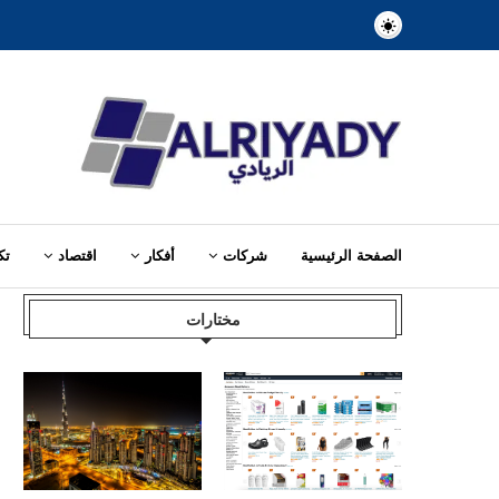
الصفحة الرئيسية
شركات
أفكار
اقتصاد
تك
Home
»
You searched for إدارة مالية
مختارات