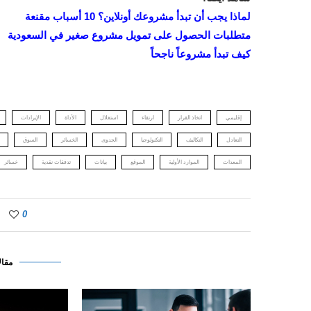
لماذا يجب أن تبدأ مشروعك أونلاين؟ 10 أسباب مقنعة
متطلبات الحصول على تمويل مشروع صغير في السعودية
كيف تبدأ مشروعاً ناجحاً
إقليمي
اتخاذ القرار
ارتقاء
استغلال
الأداة
الإيرادات
التعادل
التكاليف
التكنولوجيا
الجدوى
الخسائر
السوق
المعدات
الموارد الأولية
الموقع
بيانات
تدفقات نقدية
خسائر
0
مقال