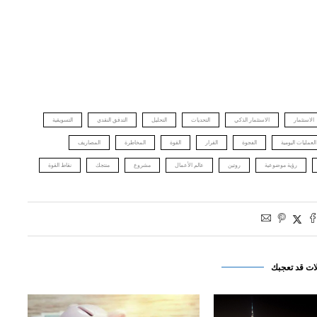
الاستثمار
الاستثمار الذكي
التحديات
التحليل
التدفق النقدي
التسويقية
العمليات اليومية
الفجوة
القرار
القوة
المخاطرة
المصاريف
رؤية موضوعية
روتين
عالم الأعمال
مشروع
منتجك
نقاط القوة
ات قد تعجبك