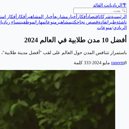
🌴
الريادي
انت القائد
الرئيسية
شركات
اقتصاد
أفكار
أخبار
مشاريع
أخبار المشاهير
أفكار
أفكار است
ناشئة
طيران
قادة
قصص نجاح
كتب
مشاهير
منوعات
مهارات
موظفين
نساء رياديات
الريادي
/
منوعات
أفضل 10 مدن طلابية في العالم 2024
باستمرار تتنافس المدن حول العالم على لقب "أفضل مدينة طلابية"، حيث
8 مايو 2024
raneem
·
333
كلمة