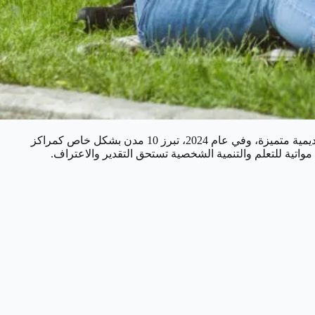
حول العالم على لقب "أفضل مدينة طلابية"، حيث تسعى لاستقطاب الطلاب الدوليين ببنية تحتية متطورة وبرامج أكاديمية متميزة، وفي عام 2024، تبرز 10 مدن بشكل خاص كمراكز
 مواتية للتعلم والتنمية الشخصية تستحق التقدير والاعتراف.