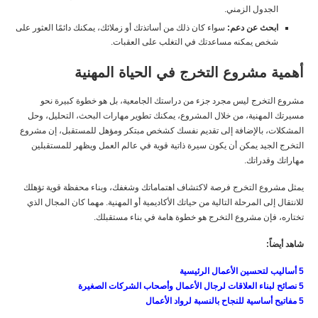
الجدول الزمني.
ابحث عن دعم:
سواء كان ذلك من أساتذتك أو زملائك، يمكنك دائمًا العثور على
شخص يمكنه مساعدتك في التغلب على العقبات.
أهمية مشروع التخرج في الحياة المهنية
مشروع التخرج ليس مجرد جزء من دراستك الجامعية، بل هو خطوة كبيرة نحو
مسيرتك المهنية، من خلال المشروع، يمكنك تطوير مهارات البحث، التحليل، وحل
المشكلات، بالإضافة إلى تقديم نفسك كشخص مبتكر ومؤهل للمستقبل، إن مشروع
التخرج الجيد يمكن أن يكون سيرة ذاتية قوية في عالم العمل ويظهر للمستقبلين
مهاراتك وقدراتك.
يمثل مشروع التخرج فرصة لاكتشاف اهتماماتك وشغفك، وبناء محفظة قوية تؤهلك
للانتقال إلى المرحلة التالية من حياتك الأكاديمية أو المهنية. مهما كان المجال الذي
تختاره، فإن مشروع التخرج هو خطوة هامة في بناء مستقبلك.
شاهد أيضاً:
5 أساليب لتحسين الأعمال الرئيسية
5 نصائح لبناء العلاقات لرجال الأعمال وأصحاب الشركات الصغيرة
5 مفاتيح أساسية للنجاح بالنسبة لرواد الأعمال