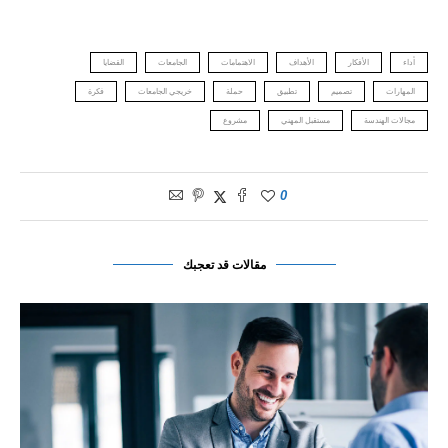
أداء
الأفكار
الأهداف
الاهتمامات
الجامعات
القضايا
المهارات
تصميم
تطبيق
حملة
خريجي الجامعات
فكرة
مجالات الهندسة
مستقبل المهني
مشروع
0
مقالات قد تعجبك