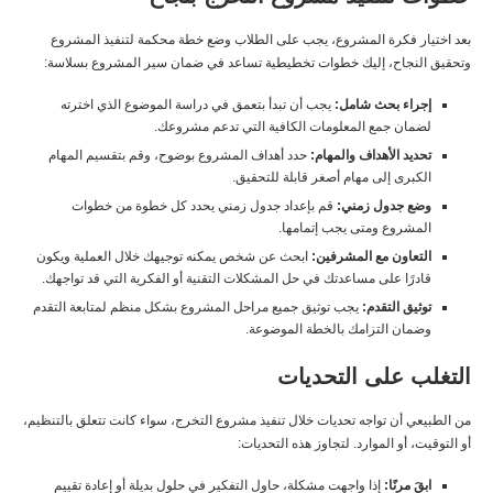
بعد اختيار فكرة المشروع، يجب على الطلاب وضع خطة محكمة لتنفيذ المشروع
وتحقيق النجاح، إليك خطوات تخطيطية تساعد في ضمان سير المشروع بسلاسة:
إجراء بحث شامل:
يجب أن تبدأ بتعمق في دراسة الموضوع الذي اخترته
لضمان جمع المعلومات الكافية التي تدعم مشروعك.
تحديد الأهداف والمهام:
حدد أهداف المشروع بوضوح، وقم بتقسيم المهام
الكبرى إلى مهام أصغر قابلة للتحقيق.
وضع جدول زمني:
قم بإعداد جدول زمني يحدد كل خطوة من خطوات
المشروع ومتى يجب إتمامها.
التعاون مع المشرفين:
ابحث عن شخص يمكنه توجيهك خلال العملية ويكون
قادرًا على مساعدتك في حل المشكلات التقنية أو الفكرية التي قد تواجهك.
توثيق التقدم:
يجب توثيق جميع مراحل المشروع بشكل منظم لمتابعة التقدم
وضمان التزامك بالخطة الموضوعة.
التغلب على التحديات
من الطبيعي أن تواجه تحديات خلال تنفيذ مشروع التخرج، سواء كانت تتعلق بالتنظيم،
أو التوقيت، أو الموارد. لتجاوز هذه التحديات:
ابقَ مرنًا:
إذا واجهت مشكلة، حاول التفكير في حلول بديلة أو إعادة تقييم