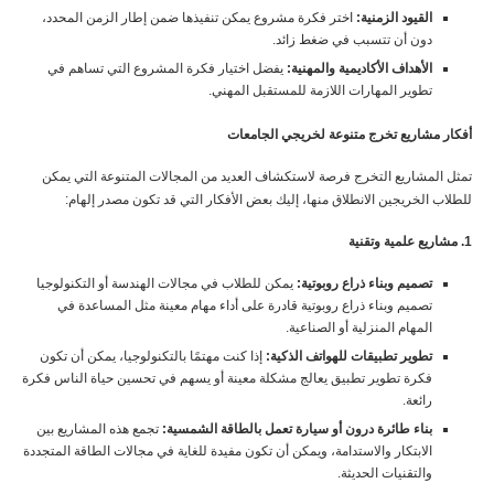
القيود الزمنية:
اختر فكرة مشروع يمكن تنفيذها ضمن إطار الزمن المحدد،
دون أن تتسبب في ضغط زائد.
الأهداف الأكاديمية والمهنية:
يفضل اختيار فكرة المشروع التي تساهم في
تطوير المهارات اللازمة للمستقبل المهني.
أفكار مشاريع تخرج متنوعة لخريجي الجامعات
تمثل المشاريع التخرج فرصة لاستكشاف العديد من المجالات المتنوعة التي يمكن
للطلاب الخريجين الانطلاق منها، إليك بعض الأفكار التي قد تكون مصدر إلهام:
1. مشاريع علمية وتقنية
تصميم وبناء ذراع روبوتية:
يمكن للطلاب في مجالات الهندسة أو التكنولوجيا
تصميم وبناء ذراع روبوتية قادرة على أداء مهام معينة مثل المساعدة في
المهام المنزلية أو الصناعية.
تطوير تطبيقات للهواتف الذكية:
إذا كنت مهتمًا بالتكنولوجيا، يمكن أن تكون
فكرة تطوير تطبيق يعالج مشكلة معينة أو يسهم في تحسين حياة الناس فكرة
رائعة.
بناء طائرة درون أو سيارة تعمل بالطاقة الشمسية:
تجمع هذه المشاريع بين
الابتكار والاستدامة، ويمكن أن تكون مفيدة للغاية في مجالات الطاقة المتجددة
والتقنيات الحديثة.